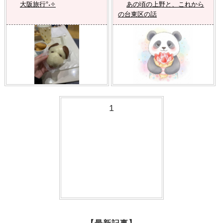
大阪旅行°˖✧
あの頃の上野と、これから
の台東区の話
1