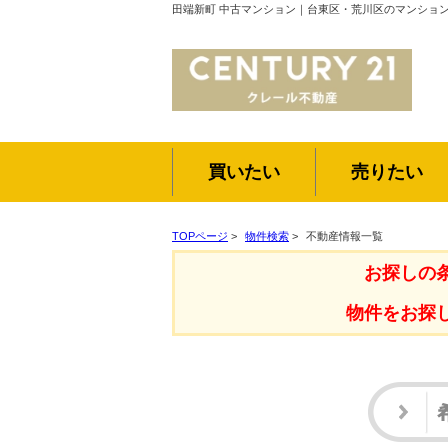
田端新町 中古マンション｜台東区・荒川区のマンショ
買いたい
売りたい
TOPページ
>
物件検索
>
不動産情報一覧
お探しの
物件をお探