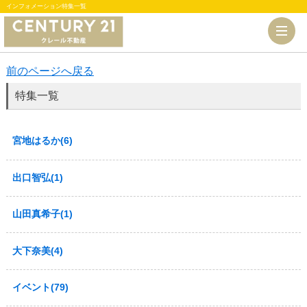
インフォメーション特集一覧
前のページへ戻る
特集一覧
宮地はるか(6)
出口智弘(1)
山田真希子(1)
大下奈美(4)
イベント(79)