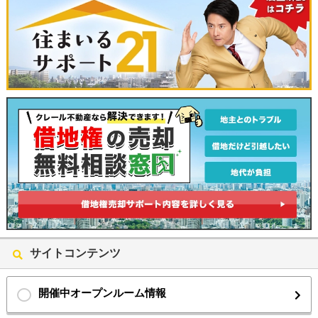
マンション
7,980万円
荒川区東日暮里4丁目
東京メトロ日比谷線線三ノ輪駅/徒
歩10分
陽当たり良好な南東向き9階角部屋2面採光！2駅・5路線
利用可能な3LDK
東京ビューマークス
マンション
9,990万円
台東区竜泉2丁目
東京メトロ日比谷線線三ノ輪駅/徒
歩6分
サイトコンテンツ
スカイツリー×隅田川花火を望む、リノベーション完了済
みの18階3LDK！！
開催中オープンルーム情報