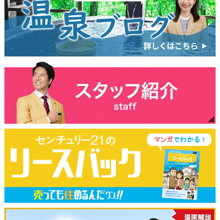
3,980万円
台東区今戸2丁目
東京メトロ日比谷線線南千住駅/徒
歩18分
3，000万円台で叶える浅草ライフ！隅田川近く、自転車
で雷門もすぐそこ。 窓辺に「カフェコーナー」を設け
た、遊び心あふれるリノベ2LDK。
シーズウィッシュ志木
ペット可
マンション
4,980万円
埼玉県志木市幸町3丁目
東武東上線線志木駅/徒歩12分
志木駅徒歩12分！南東向き角部屋・2面採光で明るい95.4
平米広々4LDK
ライオンズ鶯谷マークスフォート