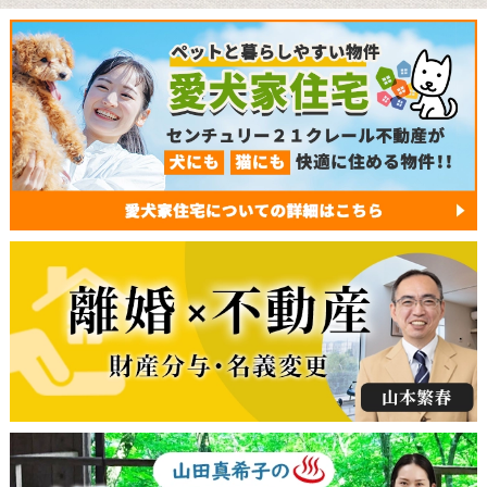
15,800万円
荒川区西日暮里2丁目
ＪＲ山手線線日暮里駅/徒歩6分
日暮里駅ペデストリアンデッキで直結。36階南向き眺望
良好リノベ済み３LDK
コスモ東日暮里ガーデンフォート
マンション
9,490万円
荒川区東日暮里4丁目
ＪＲ山手線線鶯谷駅/徒歩9分
フルリノベーション物件・鶯谷駅歩9分日暮里駅歩11分・
南向き角部屋3LDK
レジェンド浅草
マンション