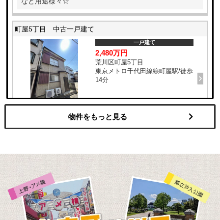
など用途様々☆
町屋5丁目 中古一戸建て
一戸建て
2,480万円
荒川区町屋5丁目
東京メトロ千代田線線町屋駅/徒歩
14分
所有権の一戸建てです。 オーナーチェンジ物件!!投資用と
物件をもっと見る
しても、将来の為に所有もおススメ!!
浅草5丁目戸建
一戸建て
3,280万円
台東区浅草5丁目
つくばエクスプレス線浅草駅/徒歩
12分