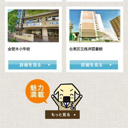
7分
11路線使える『上野』駅も生活圏。出張・旅行派にも便
利アクセス良好／南向き×3方角部屋／70平米超／ペット
可
メインステージ東日暮里2
ペット可
マンション
6,280万円
荒川区東日暮里2丁目 34-6
東京メトロ日比谷線線三ノ輪駅/徒
歩9分
暮らしやすさを備えた東日暮里の住まい/複数路線利用
可/6階部分 2LDK/ペット飼育可。
ステーションガーデンタワー
ペット可
マンション