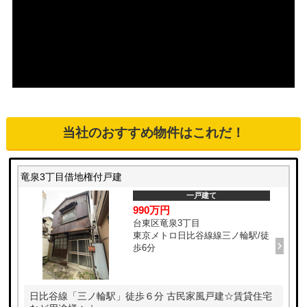
当社のおすすめ物件はこれだ！
竜泉3丁目借地権付戸建
一戸建て
990万円
台東区竜泉3丁目
東京メトロ日比谷線線三ノ輪駅/徒
歩6分
日比谷線「三ノ輪駅」徒歩６分 古民家風戸建☆賃貸住宅