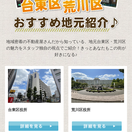
☆人気の浅草エリア☆ 現況空室により居住用、投資用、
倉庫、土地としてご活用頂けます！
MID TOWER GRAND
マンション
22,800万円
地域密着の不動産屋さんだから知っている、地元台東区・荒川区
中央区月島1丁目
の魅力をスタッフ独自の視点でご紹介！きっとあなたもこの街が
都営大江戸線線月島駅/徒歩2分
好きになる♪
☆ご内覧可能・眺望良好２６階・月島駅まで徒歩２分・
共用施設充実・ペット可
グランシティ上野松が谷
ペット可
マンション
11,990万円
台東区松が谷2丁目 28-10
つくばエクスプレス線浅草駅/徒歩