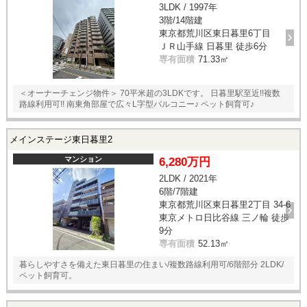
3LDK / 1997年
3階/14階建
東京都荒川区東日暮里6丁目
ＪＲ山手線 日暮里 徒歩6分
専有面積
71.33㎡
＜オーナーチェンジ物件＞ 70平米超の3LDKです。 日暮里駅至近!!複数
路線利用可!! 南東角部屋で広々L字型バルコニー♪ ペット飼育可♪
メインステージ東日暮里2
マンション
6,280万円
2LDK / 2021年
6階/7階建
東京都荒川区東日暮里2丁目 34-6
東京メトロ日比谷線 三ノ輪 徒歩
9分
専有面積
52.13㎡
暮らしやすさを備えた東日暮里の住まい/複数路線利用可/6階部分 2LDK/
ペット飼育可。