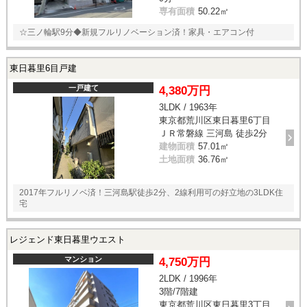
専有面積
50.22㎡
☆三ノ輪駅9分◆新規フルリノベーション済！家具・エアコン付
東日暮里6目戸建
一戸建て
4,380万円
3LDK / 1963年
東京都荒川区東日暮里6丁目
ＪＲ常磐線 三河島 徒歩2分
建物面積
57.01㎡
土地面積
36.76㎡
2017年フルリノベ済！三河島駅徒歩2分、2線利用可の好立地の3LDK住
宅
レジェンド東日暮里ウエスト
マンション
4,750万円
2LDK / 1996年
3階/7階建
東京都荒川区東日暮里3丁目