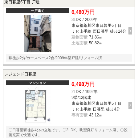
東日暮里6丁目 戸建
一戸建て
6,480万円
3LDK / 2009年
東京都荒川区東日暮里6丁目
ＪＲ山手線 西日暮里 徒歩14分
建物面積
71.86㎡
土地面積
50.82㎡
駅徒歩2分/カースペース2台/2009年築戸建/リフォーム済
レジェンド日暮里
マンション
6,498万円
2LDK / 1992年
9階/12階建
東京都荒川区東日暮里5丁目
ＪＲ山手線 日暮里 徒歩4分
専有面積
43.12㎡
〇日暮里駅徒歩4分の立地です。〇2LDK、眺望良好リフォーム済。〇設
備充実で快適です。