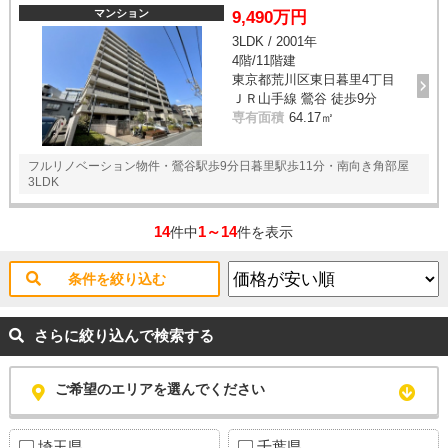
マンション
9,490万円
3LDK / 2001年
4階/11階建
東京都荒川区東日暮里4丁目
ＪＲ山手線 鶯谷 徒歩9分
専有面積
64.17㎡
フルリノベーション物件・鶯谷駅歩9分日暮里駅歩11分・南向き角部屋
3LDK
14
1～14
件中
件を表示
条件を絞り込む
さらに絞り込んで検索する
ご希望のエリアを選んでください
埼玉県
千葉県