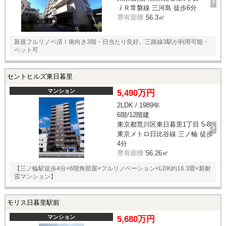
ＪＲ常磐線 三河島 徒歩6分
専有面積
56.3㎡
新規フルリノベ済！南向き3階・日当たり良好。三路線3駅が利用可能・
ペット可
セントヒルズ東日暮里
マンション
5,490万円
2LDK / 1989年
6階/12階建
東京都荒川区東日暮里1丁目 5-8
東京メトロ日比谷線 三ノ輪 徒歩
4分
専有面積
56.26㎡
【三ノ輪駅徒歩4分×6階角部屋×フルリノベーション×LDK約16.3畳×新耐
震マンション】
モリス日暮里駅前
マンション
5,680万円