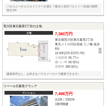
バルコニーからスカイツリーを望む！陽当り良好フルリノベ完成の南西
角2LDK
荒川区東日暮里2丁目の土地
土地
7,380万円
東京都荒川区東日暮里2丁目
東京メトロ日比谷線 三ノ輪 徒歩
8分
19.9坪(370.9万円 /坪)
土地面積
65.77㎡
建ぺい率
60.0(%)
容積率
300.0(%)
建築条件なし。お好きなハウスメーカーで建築できます♪
リベール日暮里グラシア
マンション
7,498万円
2LDK / 2002年
1階/8階建