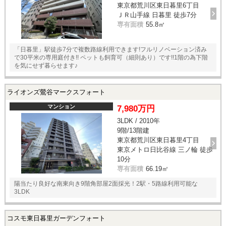
東京都荒川区東日暮里6丁目
ＪＲ山手線 日暮里 徒歩7分
専有面積
55.8㎡
「日暮里」駅徒歩7分で複数路線利用できます!フルリノベーション済み
で30平米の専用庭付き!! ペットも飼育可（細則あり）です!!1階の為下階
を気にせず暮らせます♪
ライオンズ鶯谷マークスフォート
マンション
7,980万円
3LDK / 2010年
9階/13階建
東京都荒川区東日暮里4丁目
東京メトロ日比谷線 三ノ輪 徒歩
10分
専有面積
66.19㎡
陽当たり良好な南東向き9階角部屋2面採光！2駅・5路線利用可能な
3LDK
コスモ東日暮里ガーデンフォート