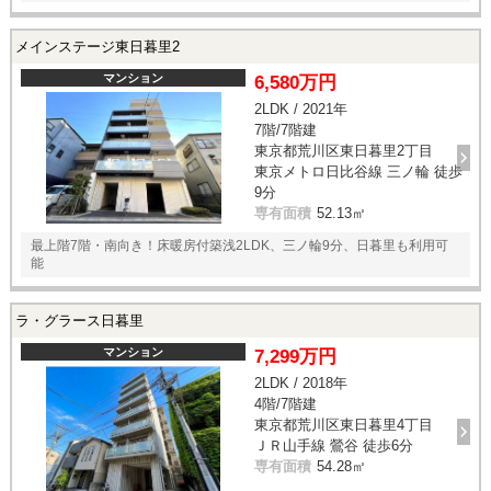
メインステージ東日暮里2
マンション
6,580万円
2LDK / 2021年
7階/7階建
東京都荒川区東日暮里2丁目
東京メトロ日比谷線 三ノ輪 徒歩
9分
専有面積
52.13㎡
最上階7階・南向き！床暖房付築浅2LDK、三ノ輪9分、日暮里も利用可
能
ラ・グラース日暮里
マンション
7,299万円
2LDK / 2018年
4階/7階建
東京都荒川区東日暮里4丁目
ＪＲ山手線 鶯谷 徒歩6分
専有面積
54.28㎡