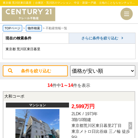
東京都 荒川区東日暮里 ｜台東区・荒川区のマンション、中古・新築一戸建、土地のことならセンチュリー21クレール不動産
TOPページ
>
物件検索
>
不動産情報一覧
現在の検索条件
さらに条件を絞り込む
東京都 荒川区東日暮里
条件を絞り込む
14
1～14
件中
件を表示
大和コーポ
マンション
2,599万円
2LDK / 1973年
3階/10階建
東京都荒川区東日暮里2丁目
東京メトロ日比谷線 三ノ輪 徒歩
9分