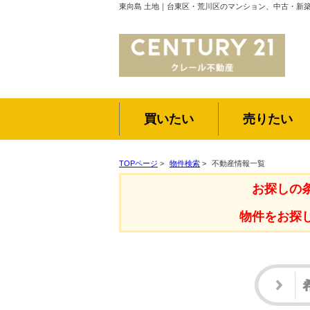
東向島 土地｜台東区・荒川区のマンション、中古・新
買いたい
売りたい
TOPページ
>
物件検索
>
不動産情報一覧
お探しの
物件をお探