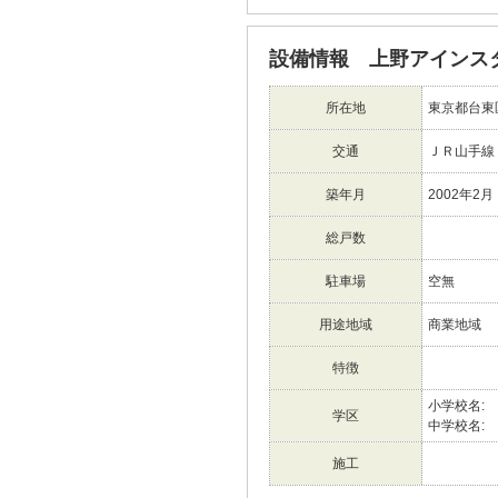
設備情報 上野アインス
所在地
東京都台東
交通
ＪＲ山手線
築年月
2002年2月
総戸数
駐車場
空無
用途地域
商業地域
特徴
小学校名:
学区
中学校名:
施工