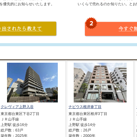
を優先的にお知らせいたします。
いくらで売れるのか知りたい。とお
クレヴィア上野入谷
ナビウス根岸参丁目
東京都台東区下谷2丁目
東京都台東区根岸3丁目
ＪＲ山手線
ＪＲ山手線
上野駅 徒歩16分
上野駅 徒歩14分
総戸数：63戸
総戸数：26戸
築年数：2025年
築年数：2000年