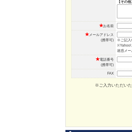
【その他
★
お名前
★
メールアドレス
(携帯可)
※ご記入
※Yah
迷惑メー
★
電話番号
(携帯可)
FAX
※ご入力いただいた