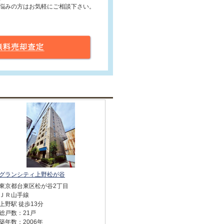
悩みの方はお気軽にご相談下さい。
グランシティ上野松が谷
東京都台東区松が谷2丁目
ＪＲ山手線
上野駅 徒歩13分
総戸数：21戸
築年数：2006年