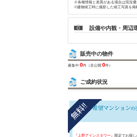
※各種情報と差異がある場合は現況優
※建物竣工時に撮影した竣工写真を掲
設備や内観・周辺
販売中の物件
0
0
募集中:
件（非公開:
件）
ご成約状況
『上野アインスタワー』
限定でお探し