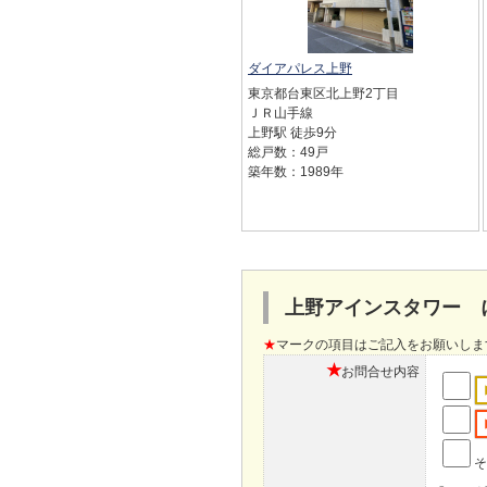
ダイアパレス上野
東京都台東区北上野2丁目
ＪＲ山手線
上野駅 徒歩9分
総戸数：49戸
築年数：1989年
上野アインスタワー 
★
マークの項目はご記入をお願いしま
★
お問合せ内容
そ