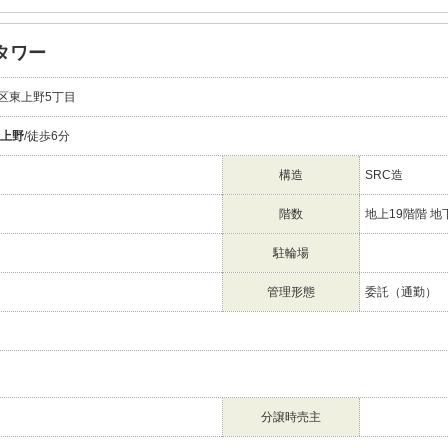
タワー
区東上野5丁目
上野
/徒歩6分
構造
SRC造
階数
地上19階階 地
駐輪場
管理形態
委託（通勤）
分譲時売主