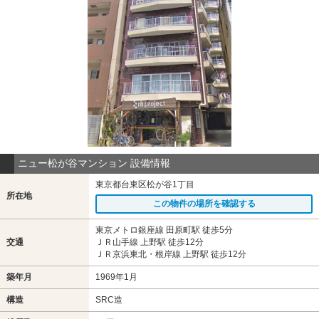
ニュー松が谷マンション 設備情報
東京都台東区松が谷1丁目
所在地
この物件の場所を確認する
東京メトロ銀座線 田原町駅 徒歩5分
交通
ＪＲ山手線 上野駅 徒歩12分
ＪＲ京浜東北・根岸線 上野駅 徒歩12分
築年月
1969年1月
構造
SRC造