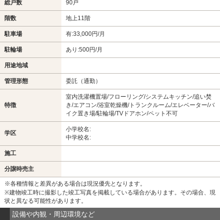
総戸数
90戸
階数
地上11階
駐車場
有:33,000円/月
駐輪場
あり:500円/月
用途地域
管理形態
委託（通勤）
室内洗濯機置場/フローリング/システムキッチン/追い焚
特徴
き/エアコン/浴室乾燥機/トランクルーム/エレベーター/バ
イク置き場/駐輪場/TVドアホン/ペット不可
小学校名:
学区
中学校名:
施工
分譲時売主
※各種情報と差異がある場合は現況優先となります。
※建物竣工時に撮影した竣工写真を掲載している場合があります。その場合、現
状と異なる可能性があります。
設備や内観・周辺環境など