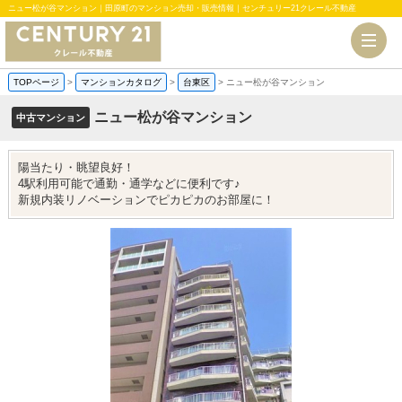
ニュー松が谷マンション｜田原町のマンション売却・販売情報｜センチュリー21クレール不動産
TOPページ
>
マンションカタログ
>
台東区
>
ニュー松が谷マンション
ニュー松が谷マンション
中古マンション
陽当たり・眺望良好！
4駅利用可能で通勤・通学などに便利です♪
新規内装リノベーションでピカピカのお部屋に！