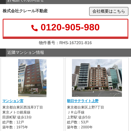
株式会社クレール不動産
会社概要はこちら
0120-905-980
物件番号：RHS-167201-816
近隣マンション情報
マンション宮
朝日サテライト上野
東京都台東区西浅草3丁目
東京都台東区上野7丁目
東京メトロ銀座線
ＪＲ山手線
田原町駅 徒歩13分
上野駅 徒歩5分
総戸数：12戸
総戸数：53戸
築年数：1975年
築年数：2000年