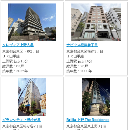
クレヴィア上野入谷
ナビウス根岸参丁目
東京都台東区下谷2丁目
東京都台東区根岸3丁目
ＪＲ山手線
ＪＲ山手線
上野駅 徒歩16分
上野駅 徒歩14分
総戸数：63戸
総戸数：26戸
築年数：2025年
築年数：2000年
グランシティ上野松が谷
Brillia 上野 The Residence
東京都台東区松が谷2丁目
東京都台東区東上野3丁目