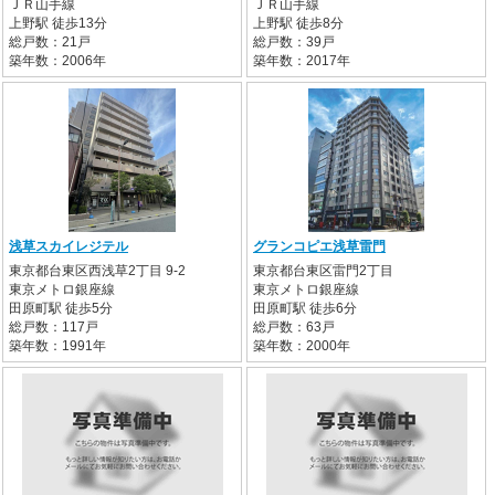
ＪＲ山手線
ＪＲ山手線
上野駅 徒歩13分
上野駅 徒歩8分
総戸数：21戸
総戸数：39戸
築年数：2006年
築年数：2017年
浅草スカイレジテル
グランコピエ浅草雷門
東京都台東区西浅草2丁目 9-2
東京都台東区雷門2丁目
東京メトロ銀座線
東京メトロ銀座線
田原町駅 徒歩5分
田原町駅 徒歩6分
総戸数：117戸
総戸数：63戸
築年数：1991年
築年数：2000年