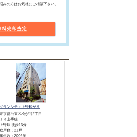
悩みの方はお気軽にご相談下さい。
グランシティ上野松が谷
東京都台東区松が谷2丁目
ＪＲ山手線
上野駅 徒歩13分
総戸数：21戸
築年数：2006年