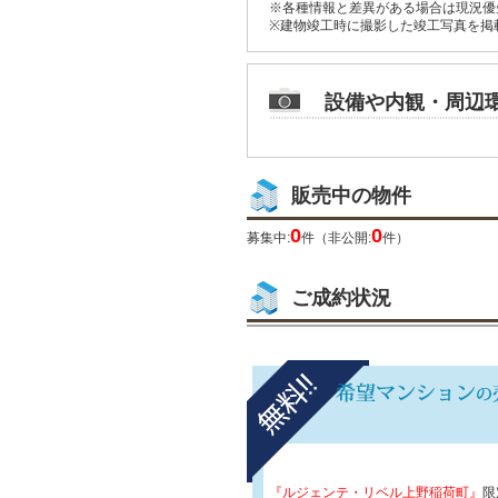
※各種情報と差異がある場合は現況優
※建物竣工時に撮影した竣工写真を掲
設備や内観・周辺
販売中の物件
0
0
募集中:
件（非公開:
件）
ご成約状況
『ルジェンテ・リベル上野稲荷町』
限