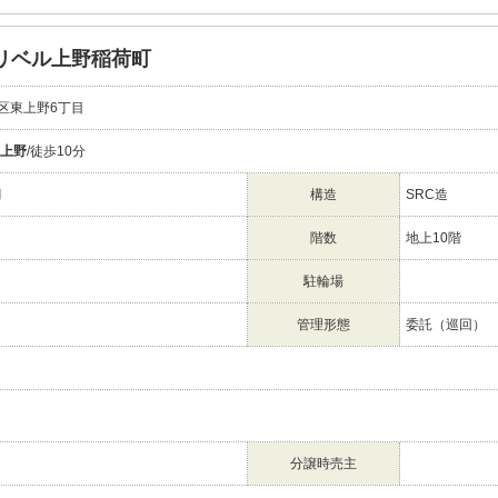
リベル上野稲荷町
区東上野6丁目
上野
/徒歩10分
月
構造
SRC造
階数
地上10階
駐輪場
管理形態
委託（巡回）
分譲時売主