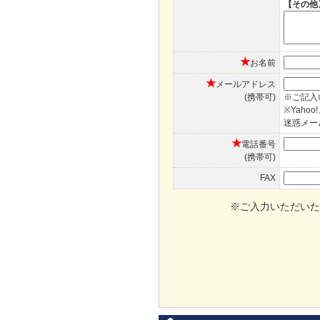
【その他
★
お名前
★
メールアドレス
(携帯可)
※ご記入
※Yah
迷惑メー
★
電話番号
(携帯可)
FAX
※ご入力いただいた