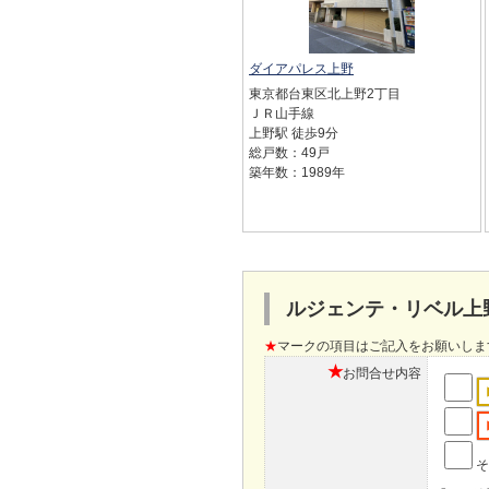
ダイアパレス上野
東京都台東区北上野2丁目
ＪＲ山手線
上野駅 徒歩9分
総戸数：49戸
築年数：1989年
ルジェンテ・リベル上
★
マークの項目はご記入をお願いしま
★
お問合せ内容
そ