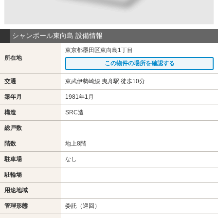
シャンボール東向島 設備情報
東京都墨田区東向島1丁目
所在地
この物件の場所を確認する
交通
東武伊勢崎線 曳舟駅 徒歩10分
築年月
1981年1月
構造
SRC造
総戸数
階数
地上8階
駐車場
なし
駐輪場
用途地域
管理形態
委託（巡回）