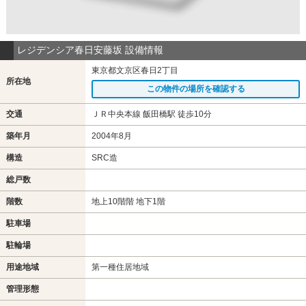
レジデンシア春日安藤坂 設備情報
東京都文京区春日2丁目
所在地
この物件の場所を確認する
交通
ＪＲ中央本線 飯田橋駅 徒歩10分
築年月
2004年8月
構造
SRC造
総戸数
階数
地上10階階 地下1階
駐車場
駐輪場
用途地域
第一種住居地域
管理形態