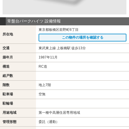
常盤台パークハイツ 設備情報
東京都板橋区前野町6丁目
所在地
この物件の場所を確認する
交通
東武東上線 上板橋駅 徒歩13分
築年月
1987年11月
構造
RC造
総戸数
階数
地上7階
駐車場
空無
駐輪場
用途地域
第一種中高層住居専用地域
管理形態
委託（通勤）