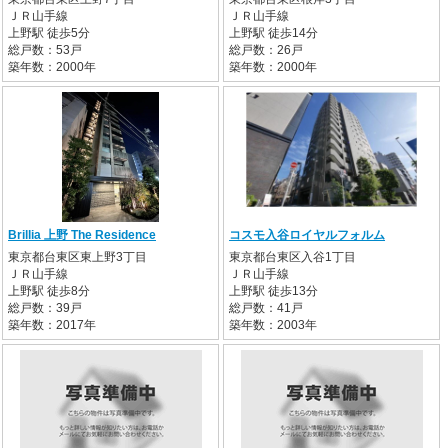
ＪＲ山手線
ＪＲ山手線
上野駅 徒歩5分
上野駅 徒歩14分
総戸数：53戸
総戸数：26戸
築年数：2000年
築年数：2000年
Brillia 上野 The Residence
コスモ入谷ロイヤルフォルム
東京都台東区東上野3丁目
東京都台東区入谷1丁目
ＪＲ山手線
ＪＲ山手線
上野駅 徒歩8分
上野駅 徒歩13分
総戸数：39戸
総戸数：41戸
築年数：2017年
築年数：2003年