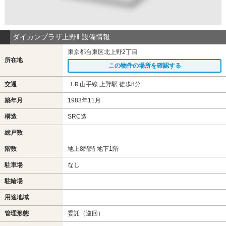
ダイカンプラザ上野Ⅱ 設備情報
東京都台東区北上野2丁目
所在地
この物件の場所を確認する
交通
ＪＲ山手線 上野駅 徒歩8分
築年月
1983年11月
構造
SRC造
総戸数
階数
地上8階階 地下1階
駐車場
なし
駐輪場
用途地域
管理形態
委託（巡回）