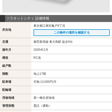
ソラネットシティ 設備情報
東京都江東区亀戸9丁目
所在地
この物件の場所を確認する
交通
都営新宿線 東大島駅 徒歩9分
築年月
2005年2月
構造
RC造
総戸数
階数
地上17階
駐車場
空無:13,000円/月
駐輪場
用途地域
第一種住居地域
管理形態
委託（通勤）