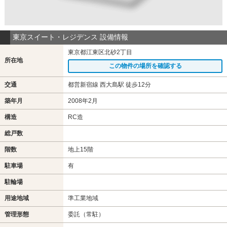
東京スイート・レジデンス 設備情報
東京都江東区北砂2丁目
所在地
この物件の場所を確認する
交通
都営新宿線 西大島駅 徒歩12分
築年月
2008年2月
構造
RC造
総戸数
階数
地上15階
駐車場
有
駐輪場
用途地域
準工業地域
管理形態
委託（常駐）