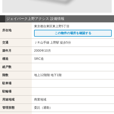
ジェイパーク上野アクシス 設備情報
東京都台東区東上野5丁目
所在地
この物件の場所を確認する
交通
ＪＲ山手線 上野駅 徒歩5分
築年月
2000年10月
構造
SRC造
総戸数
階数
地上12階階 地下1階
駐車場
駐輪場
用途地域
商業地域
管理形態
委託（通勤）