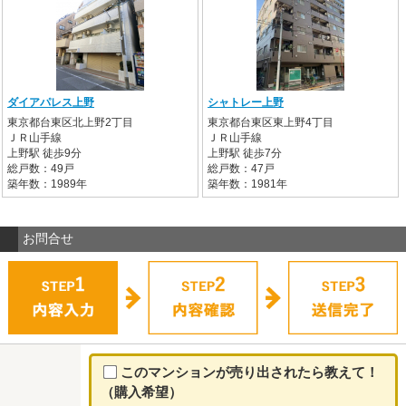
ダイアパレス上野
シャトレー上野
東京都台東区北上野2丁目
東京都台東区東上野4丁目
ＪＲ山手線
ＪＲ山手線
上野駅 徒歩9分
上野駅 徒歩7分
総戸数：49戸
総戸数：47戸
築年数：1989年
築年数：1981年
お問合せ
このマンションが売り出されたら教えて！
（購入希望）