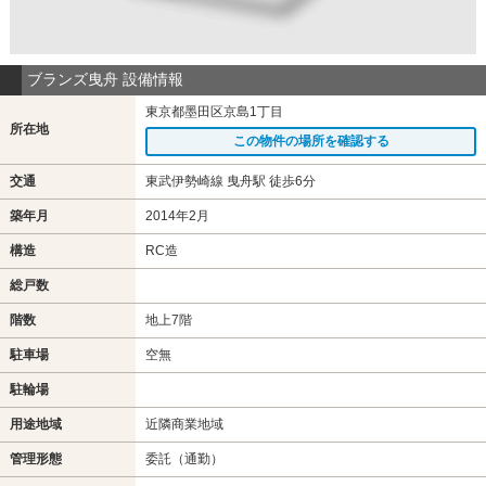
ブランズ曳舟 設備情報
東京都墨田区京島1丁目
所在地
この物件の場所を確認する
交通
東武伊勢崎線 曳舟駅 徒歩6分
築年月
2014年2月
構造
RC造
総戸数
階数
地上7階
駐車場
空無
駐輪場
用途地域
近隣商業地域
管理形態
委託（通勤）