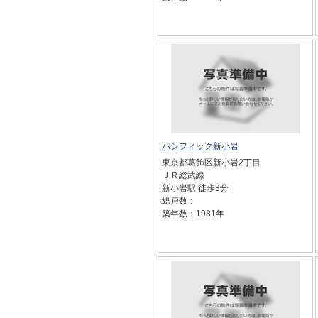
パシフィック新小岩
東京都葛飾区新小岩2丁目
ＪＲ総武線
新小岩駅 徒歩3分
総戸数：
築年数：1981年