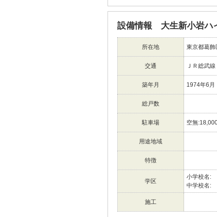
設備情報 大生新小岩ハ
所在地
東京都葛飾
交通
ＪＲ総武線
築年月
1974年6月
総戸数
駐車場
空無:18,00
用途地域
特徴
小学校名:
学区
中学校名:
施工