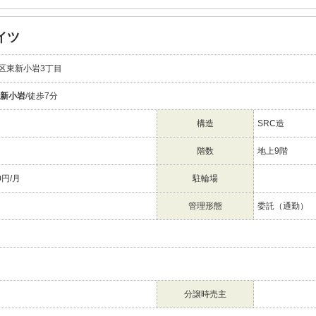
イツ
区東新小岩3丁目
新小岩
/徒歩7分
構造
SRC造
階数
地上9階
0円/月
駐輪場
管理形態
委託（通勤）
分譲時売主