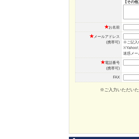
【その他
★
お名前
★
メールアドレス
(携帯可)
※ご記入
※Yah
迷惑メー
★
電話番号
(携帯可)
FAX
※ご入力いただいた