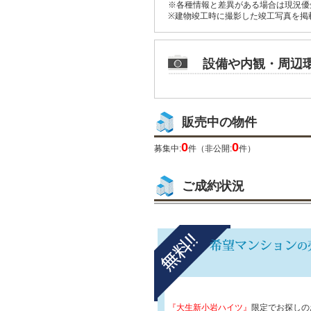
※各種情報と差異がある場合は現況優
※建物竣工時に撮影した竣工写真を掲
設備や内観・周辺
販売中の物件
0
0
募集中:
件（非公開:
件）
ご成約状況
『大生新小岩ハイツ』
限定でお探しの