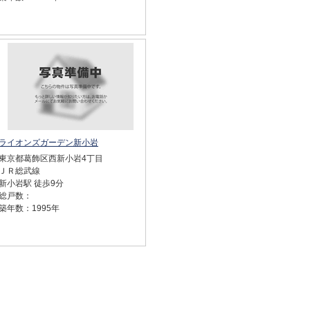
ライオンズガーデン新小岩
東京都葛飾区西新小岩4丁目
ＪＲ総武線
新小岩駅 徒歩9分
総戸数：
築年数：1995年