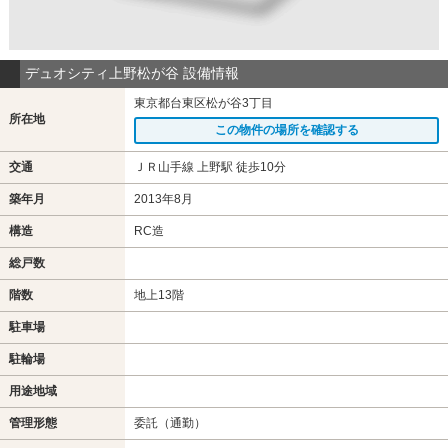
デュオシティ上野松が谷 設備情報
東京都台東区松が谷3丁目
所在地
この物件の場所を確認する
交通
ＪＲ山手線 上野駅 徒歩10分
築年月
2013年8月
構造
RC造
総戸数
階数
地上13階
駐車場
駐輪場
用途地域
管理形態
委託（通勤）