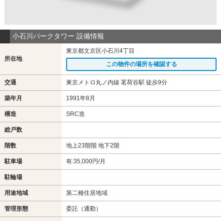
小石川パークタワー 設備情報
東京都文京区小石川4丁目
所在地
この物件の場所を確認する
交通
東京メトロ丸ノ内線 茗荷谷駅 徒歩9分
築年月
1991年8月
構造
SRC造
総戸数
階数
地上23階階 地下2階
駐車場
有:35,000円/月
駐輪場
用途地域
第二種住居地域
管理形態
委託（通勤）