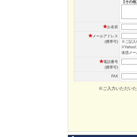
【その他
★
お名前
★
メールアドレス
(携帯可)
※ご記入
※Yah
迷惑メー
★
電話番号
(携帯可)
FAX
※ご入力いただいた