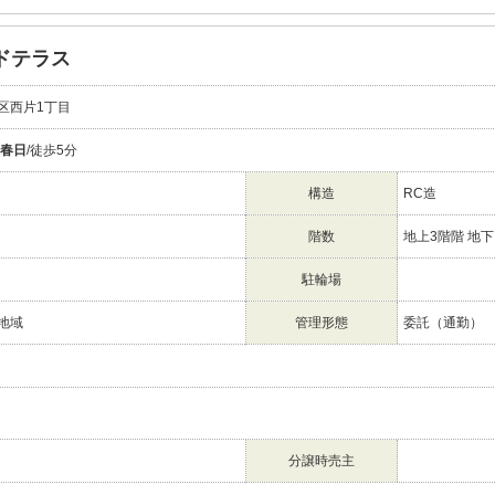
ドテラス
区西片1丁目
春日
/徒歩5分
構造
RC造
階数
地上3階階 地下
駐輪場
地域
管理形態
委託（通勤）
分譲時売主