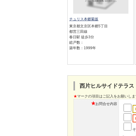
チュリス本郷菊坂
東京都文京区本郷5丁目
都営三田線
春日駅 徒歩3分
総戸数：
築年数：1999年
西片ヒルサイドテラス
★
マークの項目はご記入をお願いしま
★
お問合せ内容
そ