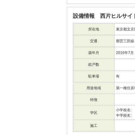
設備情報 西片ヒルサイ
所在地
東京都文京
交通
都営三田線
築年月
2016年7月
総戸数
駐車場
有
用途地域
第一種住居
特徴
小学校名:
学区
中学校名:
施工