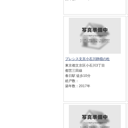
プレシス文京小石川静穏の杜
東京都文京区小石川3丁目
都営三田線
春日駅 徒歩10分
総戸数：
築年数：2017年