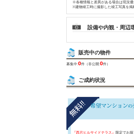
※各種情報と差異がある場合は現況優
※建物竣工時に撮影した竣工写真を掲
設備や内観・周辺
販売中の物件
0
0
募集中:
件（非公開:
件）
ご成約状況
『西片ヒルサイドテラス』
限定でお探