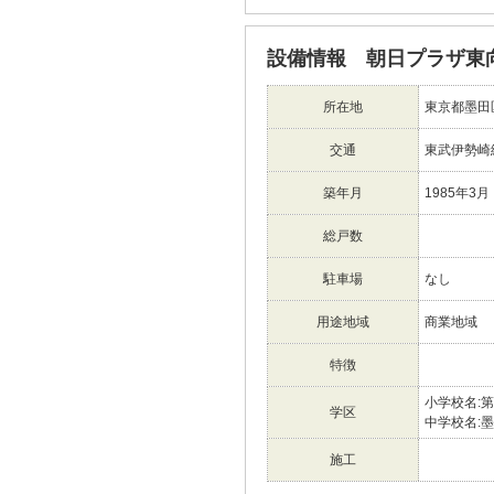
設備情報 朝日プラザ東
所在地
東京都墨田
交通
東武伊勢崎
築年月
1985年3月
総戸数
駐車場
なし
用途地域
商業地域
特徴
小学校名:
学区
中学校名:
施工