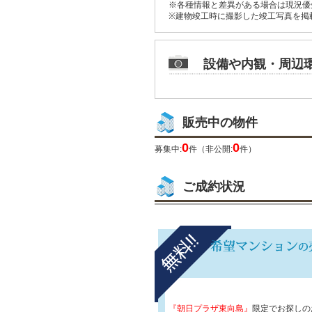
※各種情報と差異がある場合は現況優
※建物竣工時に撮影した竣工写真を掲
設備や内観・周辺
販売中の物件
0
0
募集中:
件（非公開:
件）
ご成約状況
『朝日プラザ東向島』
限定でお探しの