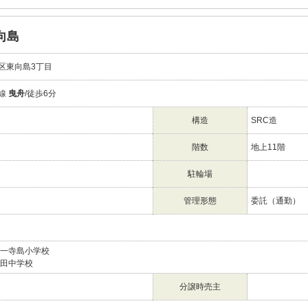
向島
区東向島3丁目
線
曳舟
/徒歩6分
構造
SRC造
階数
地上11階
駐輪場
管理形態
委託（通勤）
第一寺島小学校
墨田中学校
分譲時売主