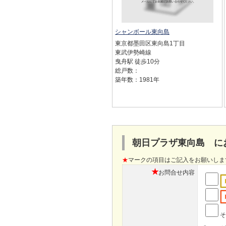
シャンボール東向島
東京都墨田区東向島1丁目
東武伊勢崎線
曳舟駅 徒歩10分
総戸数：
築年数：1981年
朝日プラザ東向島 に
★
マークの項目はご記入をお願いしま
★
お問合せ内容
そ