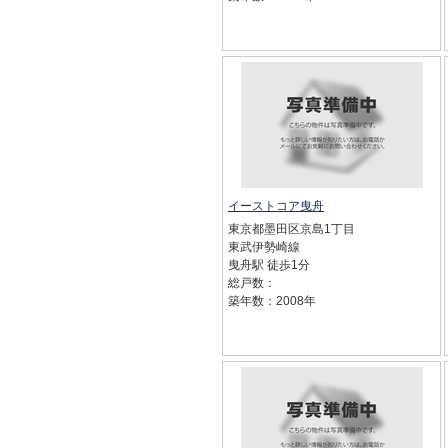
イーストコア曳舟
東京都墨田区京島1丁目
東武伊勢崎線
曳舟駅 徒歩1分
総戸数：
築年数：2008年