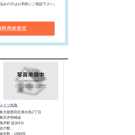
悩みの方はお気軽にご相談下さい。
メイツ向島
東京都墨田区東向島2丁目
東武伊勢崎線
曳舟駅 徒歩4分
総戸数：
築年数：1989年