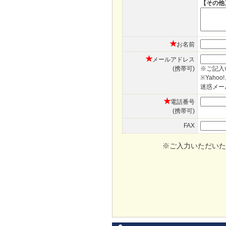
【その他
★
お名前
★
メールアドレス
(携帯可)
※ご記入
※Yah
迷惑メー
★
電話番号
(携帯可)
FAX
※ご入力いただいた