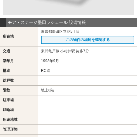
モア・ステージ墨田ラシェール 設備情報
東京都墨田区立花5丁目
所在地
この物件の場所を確認する
交通
東武亀戸線 小村井駅 徒歩7分
築年月
1998年9月
構造
RC造
総戸数
階数
地上8階
駐車場
駐輪場
用途地域
管理形態