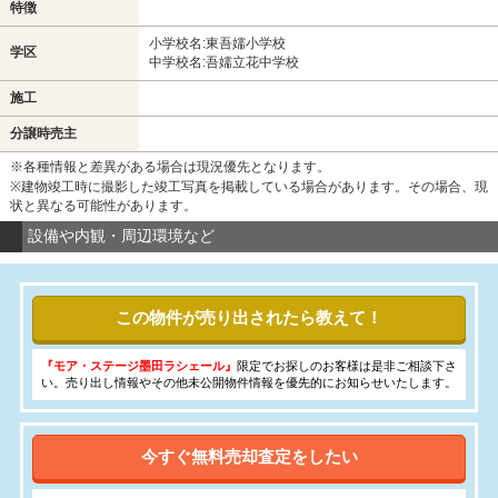
特徴
小学校名:東吾嬬小学校
学区
中学校名:吾嬬立花中学校
施工
分譲時売主
※各種情報と差異がある場合は現況優先となります。
※建物竣工時に撮影した竣工写真を掲載している場合があります。その場合、現
状と異なる可能性があります。
設備や内観・周辺環境など
この物件が売り出されたら教えて！
『モア・ステージ墨田ラシェール』
限定でお探しのお客様は是非ご相談下さ
い。売り出し情報やその他未公開物件情報を優先的にお知らせいたします。
今すぐ無料売却査定をしたい