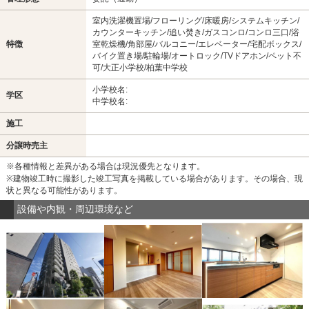
室内洗濯機置場/フローリング/床暖房/システムキッチン/
カウンターキッチン/追い焚き/ガスコンロ/コンロ三口/浴
特徴
室乾燥機/角部屋/バルコニー/エレベーター/宅配ボックス/
バイク置き場/駐輪場/オートロック/TVドアホン/ペット不
可/大正小学校/柏葉中学校
小学校名:
学区
中学校名:
施工
分譲時売主
※各種情報と差異がある場合は現況優先となります。
※建物竣工時に撮影した竣工写真を掲載している場合があります。その場合、現
状と異なる可能性があります。
設備や内観・周辺環境など