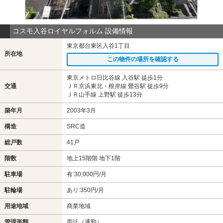
コスモ入谷ロイヤルフォルム 設備情報
東京都台東区入谷1丁目
所在地
この物件の場所を確認する
東京メトロ日比谷線 入谷駅 徒歩1分
交通
ＪＲ京浜東北・根岸線 鶯谷駅 徒歩9分
ＪＲ山手線 上野駅 徒歩13分
築年月
2003年3月
構造
SRC造
総戸数
41戸
階数
地上15階階 地下1階
駐車場
有:30,000円/月
駐輪場
あり:350円/月
用途地域
商業地域
管理形態
委託（通勤）