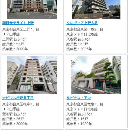
朝日サテライト上野
クレヴィア上野入谷
東京都台東区上野7丁目
東京都台東区下谷2丁目
ＪＲ山手線
東京メトロ日比谷線
上野駅 徒歩5分
入谷駅 徒歩4分
総戸数：53戸
総戸数：63戸
築年数：2000年
築年数：2025年
ナビウス根岸参丁目
ルピナス・アン
東京都台東区根岸3丁目
東京都台東区竜泉3丁目
ＪＲ山手線
東京メトロ日比谷線
鶯谷駅 徒歩5分
入谷駅 徒歩16分
総戸数：26戸
総戸数：16戸
築年数：2000年
築年数：1989年