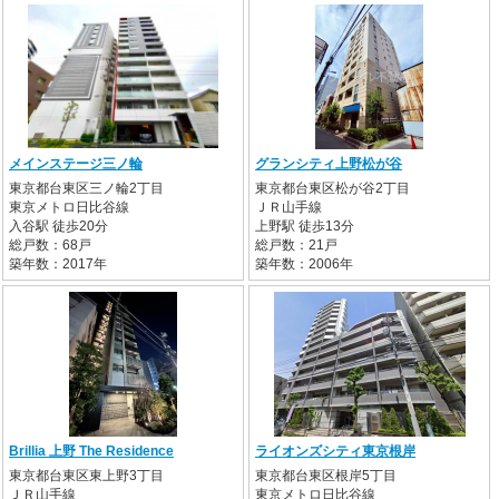
メインステージ三ノ輪
グランシティ上野松が谷
東京都台東区三ノ輪2丁目
東京都台東区松が谷2丁目
東京メトロ日比谷線
ＪＲ山手線
入谷駅 徒歩20分
上野駅 徒歩13分
総戸数：68戸
総戸数：21戸
築年数：2017年
築年数：2006年
Brillia 上野 The Residence
ライオンズシティ東京根岸
東京都台東区東上野3丁目
東京都台東区根岸5丁目
ＪＲ山手線
東京メトロ日比谷線