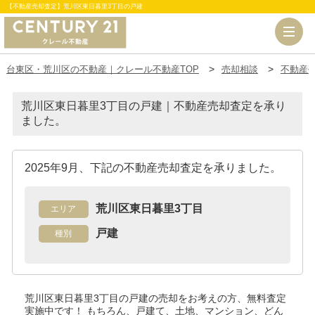
【不動産売却査定】荒川区東日暮里3丁目の戸建
台東区・荒川区の不動産｜クレール不動産TOP
売却相談
不動産
荒川区東日暮里3丁目の戸建｜不動産売却査定を承り
ました。
2025年9月、下記の不動産売却査定を承りました。
荒川区東日暮里3丁目
エリア
戸建
種別
荒川区東日暮里3丁目の戸建
の売却をお考えの方、無料査定
実施中です！
もちろん、戸建て、土地、マンション、どん