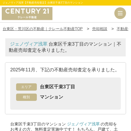
ジェノヴィア浅草【不動産売却査定】台東区千束3丁目のマンション
台東区・荒川区の不動産｜クレール不動産TOP
売却相談
不動産
ジェノヴィア浅草
台東区千束3丁目のマンション｜不
動産売却査定を承りました。
2025年11月、下記の不動産売却査定を承りました。
台東区千束3丁目
エリア
マンション
種別
台東区千束3丁目のマンション
ジェノヴィア浅草
の売却を
お考えの方、無料査定実施中です！
もちろん、戸建て、土