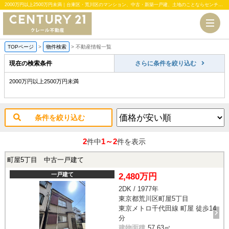
2000万円以上2500万円未満｜台東区・荒川区のマンション、中古・新築一戸建、土地のことならセンチュリー21クレール不動産
TOPページ
>
物件検索
>
不動産情報一覧
現在の検索条件
さらに条件を絞り込む
2000万円以上2500万円未満
条件を絞り込む
2
1～2
件中
件を表示
町屋5丁目 中古一戸建て
一戸建て
2,480万円
2DK / 1977年
東京都荒川区町屋5丁目
東京メトロ千代田線 町屋 徒歩14
分
建物面積
57.63㎡