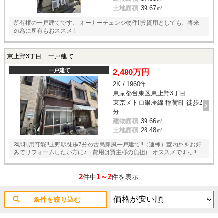
土地面積
39.67㎡
所有権の一戸建てです。 オーナーチェンジ物件!!投資用としても、将来
の為に所有もおススメ!!
東上野3丁目 一戸建て
一戸建て
2,480万円
2K / 1960年
東京都台東区東上野3丁目
東京メトロ銀座線 稲荷町 徒歩2
分
建物面積
39.66㎡
土地面積
28.48㎡
3駅利用可能!!上野駅徒歩7分の古民家風一戸建て!!（連棟）室内外をお好
みでリフォームしたい方に♪（費用は買主様の負担） オススメですっ!!
2
1～2
件中
件を表示
条件を絞り込む