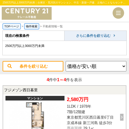
2500万円以上3000万円未満｜台東区・荒川区のマンション、中古・新築一戸建、土地のことならセンチュリー21クレール不動産
TOPページ
>
物件検索
>
不動産情報一覧
現在の検索条件
さらに条件を絞り込む
2500万円以上3000万円未満
条件を絞り込む
4
1～4
件中
件を表示
フジメゾン西日暮里
マンション
2,580万円
1LDK / 1978年
7階/12階建
東京都荒川区西日暮里6丁目
京成本線 新三河島 徒歩3分
専有面積
29.1㎡