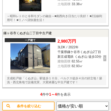
土地面積
33.38㎡
～昭和レトロと令和モダンの融合～■南西向き日当たり良好！ ■2沿線利
用可！ ■リノベ済快適生活！
鎌ヶ谷市くぬぎ山二丁目中古戸建
一戸建て
2,980万円
3LDK / 2022年
千葉県鎌ケ谷市くぬぎ山2丁目
新京成電鉄 くぬぎ山 徒歩10分
建物面積
82.55㎡
土地面積
82.93㎡
京成松戸線「くぬぎ山」駅徒歩１０分、ベルクス徒歩４分の好立地！築
浅・西北角地で設備充実、大変綺麗な中古戸建です！
4
1～4
件中
件を表示
条件を絞り込む