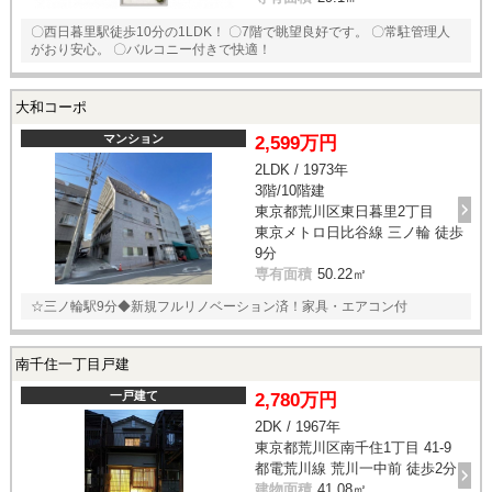
〇西日暮里駅徒歩10分の1LDK！ 〇7階で眺望良好です。 〇常駐管理人
がおり安心。 〇バルコニー付きで快適！
大和コーポ
マンション
2,599万円
2LDK / 1973年
3階/10階建
東京都荒川区東日暮里2丁目
東京メトロ日比谷線 三ノ輪 徒歩
9分
専有面積
50.22㎡
☆三ノ輪駅9分◆新規フルリノベーション済！家具・エアコン付
南千住一丁目戸建
一戸建て
2,780万円
2DK / 1967年
東京都荒川区南千住1丁目 41-9
都電荒川線 荒川一中前 徒歩2分
建物面積
41.08㎡