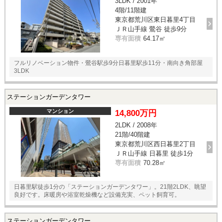
3LDK / 2001年
4階/11階建
東京都荒川区東日暮里4丁目
ＪＲ山手線 鶯谷 徒歩9分
専有面積
64.17㎡
フルリノベーション物件・鶯谷駅歩9分日暮里駅歩11分・南向き角部屋
3LDK
ステーションガーデンタワー
マンション
14,800万円
2LDK / 2008年
21階/40階建
東京都荒川区西日暮里2丁目
ＪＲ山手線 日暮里 徒歩1分
専有面積
70.28㎡
日暮里駅徒歩1分の「ステーションガーデンタワー」。21階2LDK、眺望
良好です。床暖房や浴室乾燥機など設備充実、ペット飼育可。
ステーションガーデンタワー