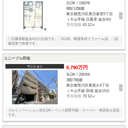
2LDK / 1992年
9階/12階建
東京都荒川区東日暮里5丁目
ＪＲ山手線 日暮里 徒歩4分
専有面積
43.12㎡
〇日暮里駅徒歩4分の立地です。〇2LDK、眺望良好リフォーム済。〇設
備充実で快適です。
ユニーブル田端
マンション
6,790万円
3LDK / 2003年
3階/7階建
東京都荒川区東尾久4丁目
ＪＲ山手線 田端 徒歩15分
専有面積
70.52㎡
フルリノベーション済3LDK！ペット飼育可能・スーパー・商店街も至近
です。