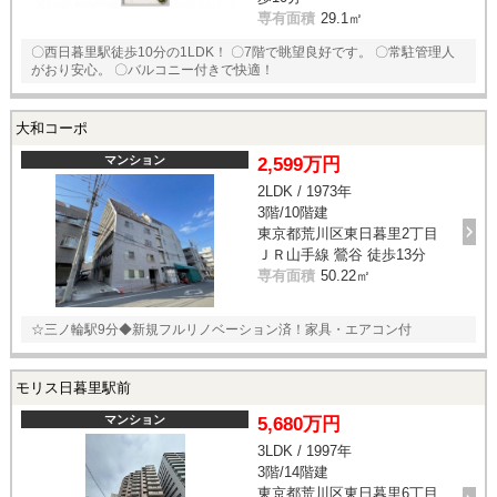
専有面積
29.1㎡
〇西日暮里駅徒歩10分の1LDK！ 〇7階で眺望良好です。 〇常駐管理人
がおり安心。 〇バルコニー付きで快適！
大和コーポ
マンション
2,599万円
2LDK / 1973年
3階/10階建
東京都荒川区東日暮里2丁目
ＪＲ山手線 鶯谷 徒歩13分
専有面積
50.22㎡
☆三ノ輪駅9分◆新規フルリノベーション済！家具・エアコン付
モリス日暮里駅前
マンション
5,680万円
3LDK / 1997年
3階/14階建
東京都荒川区東日暮里6丁目