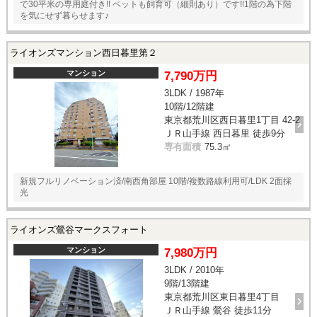
で30平米の専用庭付き!! ペットも飼育可（細則あり）です!!1階の為下階
を気にせず暮らせます♪
ライオンズマンション西日暮里第２
マンション
7,790万円
3LDK / 1987年
10階/12階建
東京都荒川区西日暮里1丁目 42-2
ＪＲ山手線 西日暮里 徒歩9分
専有面積
75.3㎡
新規フルリノベーション済/南西角部屋 10階/複数路線利用可/LDK 2面採
光
ライオンズ鶯谷マークスフォート
マンション
7,980万円
3LDK / 2010年
9階/13階建
東京都荒川区東日暮里4丁目
ＪＲ山手線 鶯谷 徒歩11分