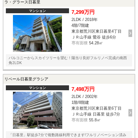
ラ・グラース日暮里
マンション
7,299万円
2LDK / 2018年
4階/7階建
東京都荒川区東日暮里4丁目
ＪＲ山手線 鶯谷 徒歩6分
専有面積
54.28㎡
バルコニーからスカイツリーを望む！陽当り良好フルリノベ完成の南西
角2LDK
リベール日暮里グラシア
マンション
7,498万円
2LDK / 2002年
1階/8階建
東京都荒川区東日暮里6丁目
ＪＲ山手線 日暮里 徒歩7分
専有面積
55.8㎡
「日暮里」駅徒歩7分で複数路線利用できます!フルリノベーション済み