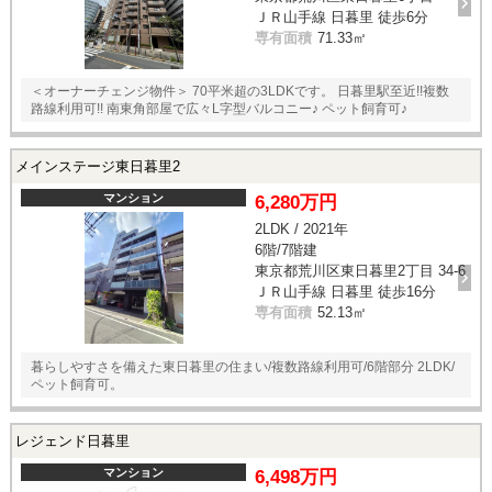
ＪＲ山手線 日暮里 徒歩6分
専有面積
71.33㎡
＜オーナーチェンジ物件＞ 70平米超の3LDKです。 日暮里駅至近!!複数
路線利用可!! 南東角部屋で広々L字型バルコニー♪ ペット飼育可♪
メインステージ東日暮里2
マンション
6,280万円
2LDK / 2021年
6階/7階建
東京都荒川区東日暮里2丁目 34-6
ＪＲ山手線 日暮里 徒歩16分
専有面積
52.13㎡
暮らしやすさを備えた東日暮里の住まい/複数路線利用可/6階部分 2LDK/
ペット飼育可。
レジェンド日暮里
マンション
6,498万円