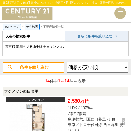
東京都 荒川区 ＪＲ山手線 中古マンション｜台東区・荒川区のマンション、中古・新築一戸建、土地のことならセンチュリー21クレール不動産
TOPページ
>
物件検索
>
不動産情報一覧
現在の検索条件
さらに条件を絞り込む
東京都 荒川区 ＪＲ山手線 中古マンション
条件を絞り込む
14
1～14
件中
件を表示
フジメゾン西日暮里
マンション
2,580万円
1LDK / 1978年
7階/12階建
東京都荒川区西日暮里6丁目
東京メトロ千代田線 西日暮里 徒
歩10分