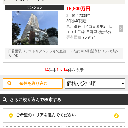
マンション
15,800万円
3LDK / 2008年
36階/40階建
東京都荒川区西日暮里2丁目
ＪＲ山手線 日暮里 徒歩6分
専有面積
75.94㎡
日暮里駅ペデストリアンデッキで直結。36階南向き眺望良好リノベ済み
３LDK
14
1～14
件中
件を表示
条件を絞り込む
さらに絞り込んで検索する
ご希望のエリアを選んでください