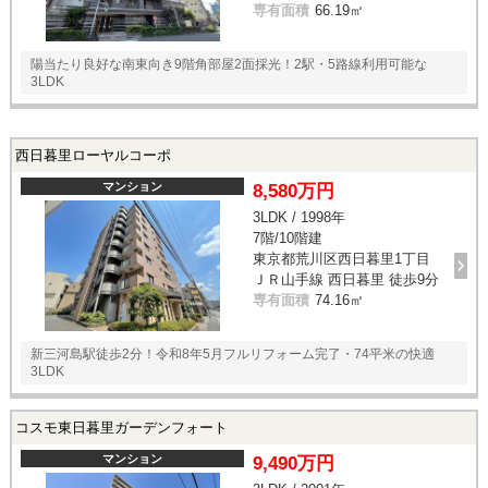
専有面積
66.19㎡
陽当たり良好な南東向き9階角部屋2面採光！2駅・5路線利用可能な
3LDK
西日暮里ローヤルコーポ
マンション
8,580万円
3LDK / 1998年
7階/10階建
東京都荒川区西日暮里1丁目
ＪＲ山手線 西日暮里 徒歩9分
専有面積
74.16㎡
新三河島駅徒歩2分！令和8年5月フルリフォーム完了・74平米の快適
3LDK
コスモ東日暮里ガーデンフォート
マンション
9,490万円