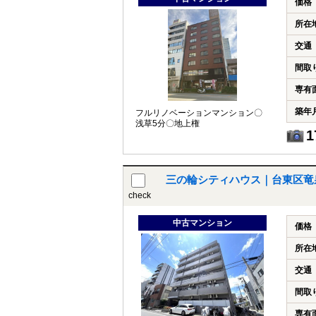
価格
所在
交通
間取
専有
築年
フルリノベーションマンション〇
浅草5分〇地上権
1
三の輪シティハウス｜台東区竜
check
中古マンション
価格
所在
交通
間取
専有