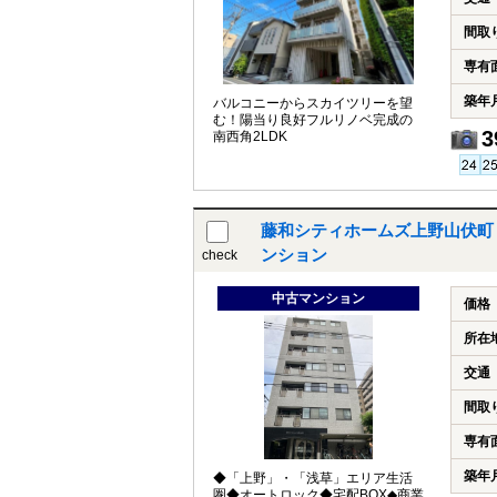
間取
専有
築年
バルコニーからスカイツリーを望
む！陽当り良好フルリノベ完成の
3
南西角2LDK
藤和シティホームズ上野山伏町｜
ンション
check
中古マンション
価格
所在
交通
間取
専有
築年
◆「上野」・「浅草」エリア生活
圏◆オートロック◆宅配BOX◆商業