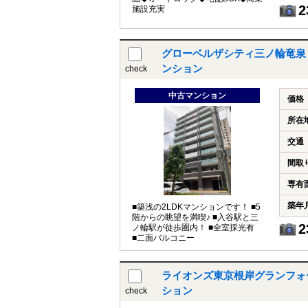
2
施設充実
グローベルザシティ三ノ輪竜泉｜
ンション
check
中古マンション
価格
所在
交通
間取
専有
築年
■築浅の2LDKマンションです！ ■5
階からの眺望を満喫♪ ■入谷駅と三
2
ノ輪駅が徒歩圏内！ ■全室採光有
■二面バルコニー
ライオンズ東京根岸グランフォ
ション
check