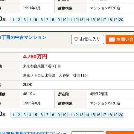
1991年3月
マンション/SRC造
月
建物構造
0
枚
3丁目の中古マンション
4,780万円
東京都台東区下谷3丁目
地
東京メトロ日比谷線 入谷駅 徒歩11分
2LDK
り
48.19㎡
4階/12階建
面積
所在階
1985年8月
マンション/SRC造
月
建物構造
0
枚