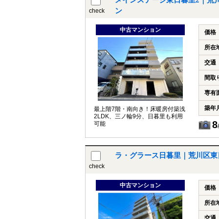
メインステージ東日暮里2｜荒
ン
check
中古マンション
価格
所在
交通
間取
専有
築年
最上階7階・南向き！床暖房付築浅
2LDK、三ノ輪9分、日暮里も利用
8
可能
ラ・グラース日暮里｜荒川区東
check
中古マンション
価格
所在
交通