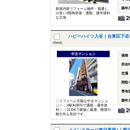
築年
新規内装リフォーム物件・風通し
の良い3階角部屋・通勤、通学便利
2
な立地
ハピーハイツ入谷｜台東区下谷
check
中古マンション
価格
所在
交通
間取
専有
築年
〇リフォーム可能な中古マンショ
ン！ 〇4駅利用可で通勤・通学便
2
利！ 〇2LDKで家族に最適、眺望や
耐久性も良好です。