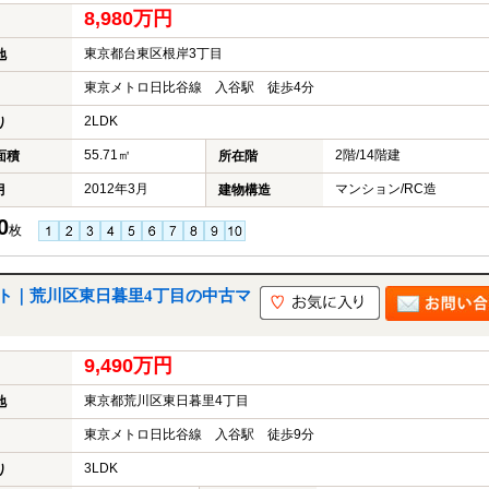
8,980万円
東京都台東区根岸3丁目
地
東京メトロ日比谷線 入谷駅 徒歩4分
2LDK
り
55.71㎡
2階/14階建
面積
所在階
2012年3月
マンション/RC造
月
建物構造
0
枚
ト｜荒川区東日暮里4丁目の中古マ
9,490万円
東京都荒川区東日暮里4丁目
地
東京メトロ日比谷線 入谷駅 徒歩9分
3LDK
り