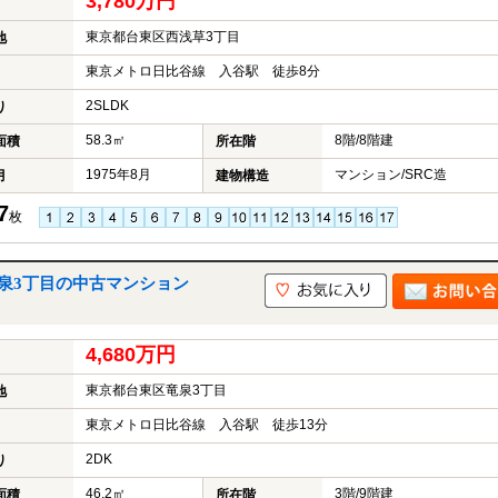
3,780万円
東京都台東区西浅草3丁目
地
東京メトロ日比谷線 入谷駅 徒歩8分
2SLDK
り
58.3㎡
8階/8階建
面積
所在階
1975年8月
マンション/SRC造
月
建物構造
7
枚
泉3丁目の中古マンション
4,680万円
東京都台東区竜泉3丁目
地
東京メトロ日比谷線 入谷駅 徒歩13分
2DK
り
46.2㎡
3階/9階建
面積
所在階