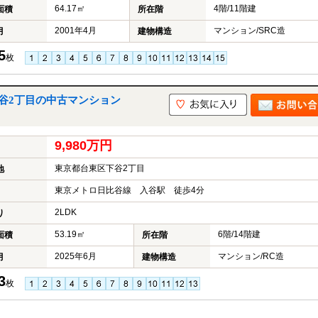
64.17㎡
4階/11階建
面積
所在階
2001年4月
マンション/SRC造
月
建物構造
5
枚
谷2丁目の中古マンション
9,980万円
東京都台東区下谷2丁目
地
東京メトロ日比谷線 入谷駅 徒歩4分
2LDK
り
53.19㎡
6階/14階建
面積
所在階
2025年6月
マンション/RC造
月
建物構造
3
枚