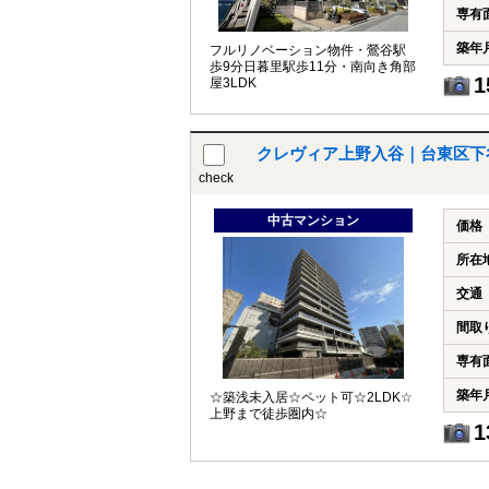
専有
築年
フルリノベーション物件・鶯谷駅
歩9分日暮里駅歩11分・南向き角部
1
屋3LDK
クレヴィア上野入谷｜台東区下
check
中古マンション
価格
所在
交通
間取
専有
築年
☆築浅未入居☆ペット可☆2LDK☆
上野まで徒歩圏内☆
1