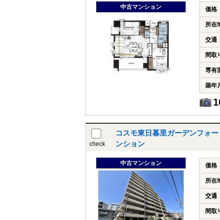
中古マンション
価格
所在
交通
間取
専有
築年
1
コスモ東日暮里ガーデンフォー
ンション
check
中古マンション
価格
所在
交通
間取