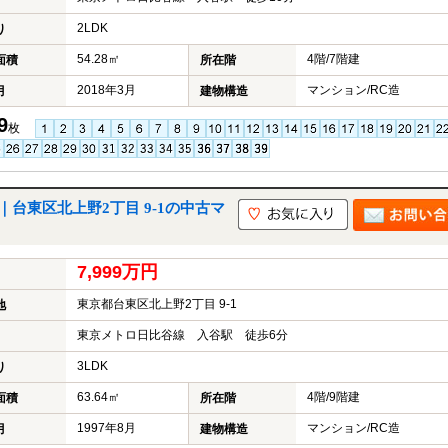
2LDK
り
54.28㎡
4階/7階建
面積
所在階
2018年3月
マンション/RC造
月
建物構造
9
枚
台東区北上野2丁目 9-1の中古マ
7,999万円
東京都台東区北上野2丁目 9-1
地
東京メトロ日比谷線 入谷駅 徒歩6分
3LDK
り
63.64㎡
4階/9階建
面積
所在階
1997年8月
マンション/RC造
月
建物構造