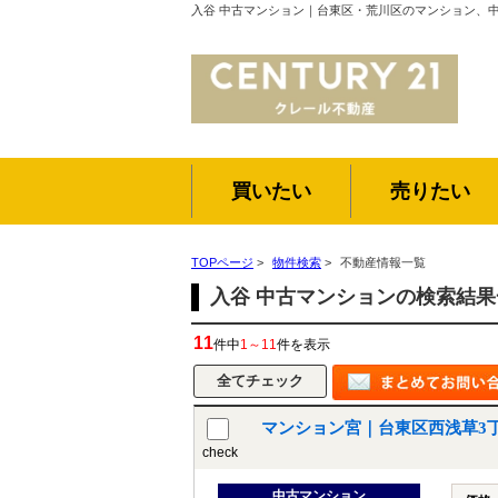
入谷 中古マンション｜台東区・荒川区のマンション、
買いたい
売りたい
TOPページ
>
物件検索
>
不動産情報一覧
入谷 中古マンションの検索結果
11
件中
1～11
件を表示
マンション宮｜台東区西浅草3
check
中古マンション