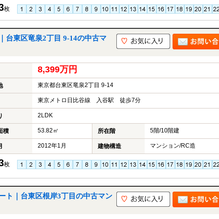
3
枚
台東区竜泉2丁目 9-14の中古マ
8,399万円
東京都台東区竜泉2丁目 9-14
地
東京メトロ日比谷線 入谷駅 徒歩7分
2LDK
り
53.82㎡
5階/10階建
面積
所在階
2012年1月
マンション/RC造
月
建物構造
3
枚
ート｜台東区根岸3丁目の中古マン