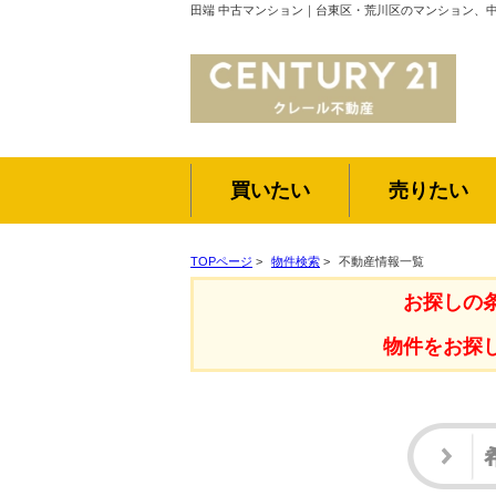
田端 中古マンション｜台東区・荒川区のマンション、
買いたい
売りたい
TOPページ
>
物件検索
>
不動産情報一覧
お探しの
物件をお探