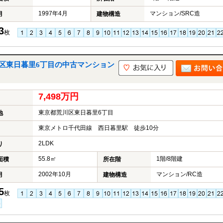
1997年4月
マンション/SRC造
月
建物構造
3
枚
区東日暮里6丁目の中古マンション
7,498万円
東京都荒川区東日暮里6丁目
地
東京メトロ千代田線 西日暮里駅 徒歩10分
2LDK
り
55.8㎡
1階/8階建
面積
所在階
2002年10月
マンション/RC造
月
建物構造
5
枚