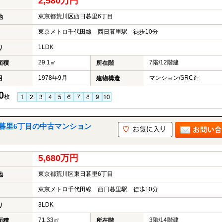
2,580万円
東京都荒川区西日暮里6丁目
地
東京メトロ千代田線 西日暮里駅 徒歩10分
1LDK
り
29.1㎡
7階/12階建
面積
所在階
1978年9月
マンション/SRC造
月
建物構造
0
枚
暮里6丁目の中古マンション
5,680万円
東京都荒川区東日暮里6丁目
地
東京メトロ千代田線 西日暮里駅 徒歩10分
3LDK
り
71.33㎡
3階/14階建
面積
所在階