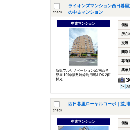
ライオンズマンション西日暮里第
の中古マンション
check
中古マンション
価格
所在
交通
間取
専有
築年
新規フルリノベーション済/南西角
部屋 10階/複数路線利用可/LDK 2面
3
採光
西日暮里ローヤルコーポ｜荒川
check
中古マンション
価格