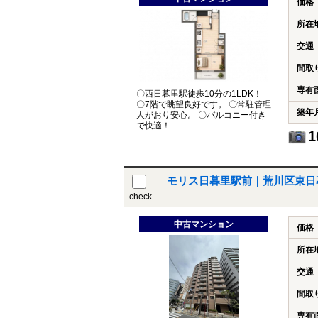
価格
所在
交通
間取
専有
〇西日暮里駅徒歩10分の1LDK！
〇7階で眺望良好です。 〇常駐管理
築年
人がおり安心。 〇バルコニー付き
で快適！
1
モリス日暮里駅前｜荒川区東日
check
中古マンション
価格
所在
交通
間取
専有