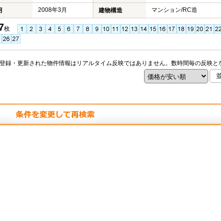
2008年3月
マンション/RC造
月
建物構造
7
枚
登録・更新された物件情報はリアルタイム反映ではありません。数時間毎の反映と