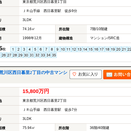
東京都荒川区西日暮里1丁目
地
ＪＲ山手線 西日暮里駅 徒歩9分
3LDK
り
74.16㎡
7階/10階建
面積
所在階
1998年12月
マンション/SRC造
月
建物構造
5
枚
荒川区西日暮里2丁目の中古マンシ
15,800万円
東京都荒川区西日暮里2丁目
地
ＪＲ山手線 西日暮里駅 徒歩7分
3LDK
り
75.94㎡
36階/40階建
面積
所在階