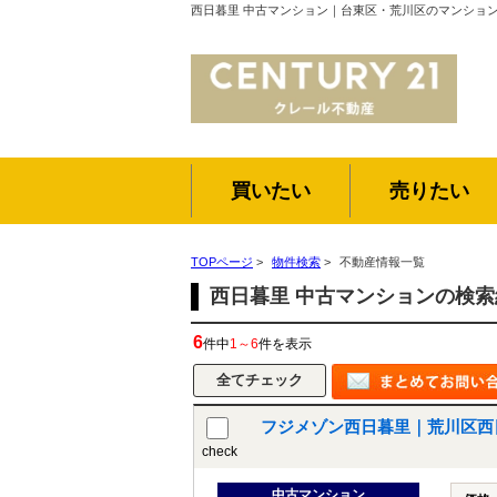
西日暮里 中古マンション｜台東区・荒川区のマンショ
買いたい
売りたい
TOPページ
>
物件検索
>
不動産情報一覧
西日暮里 中古マンションの検
6
件中
1～6
件を表示
フジメゾン西日暮里｜荒川区西
check
中古マンション