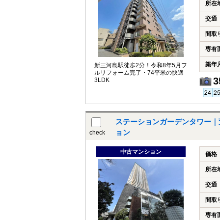
所在
交通
間取
専有
築年
新三河島駅徒歩2分！令和8年5月フ
ルリフォーム完了・74平米の快適
3
3LDK
ステーションガーデンタワー｜
ョン
check
中古マンション
価格
所在
交通
間取
専有