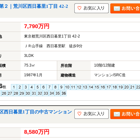
２｜荒川区西日暮里1丁目 42-2
7,790万円
東京都荒川区西日暮里1丁目 42-2
地
ＪＲ山手線 西日暮里駅 徒歩9分
3LDK
り
75.3㎡
10階/12階建
面積
所在階
1987年1月
マンション/SRC造
月
建物構造
6
枚
区西日暮里1丁目の中古マンション
8,580万円