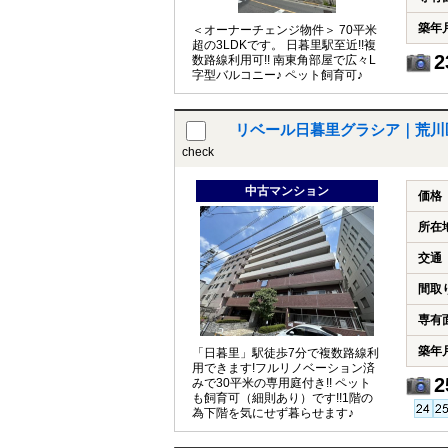
築年
＜オーナーチェンジ物件＞ 70平米
超の3LDKです。 日暮里駅至近!!複
2
数路線利用可!! 南東角部屋で広々L
字型バルコニー♪ ペット飼育可♪
リベール日暮里グラシア｜荒川
check
中古マンション
価格
所在
交通
間取
専有
築年
「日暮里」駅徒歩7分で複数路線利
用できます!フルリノベーション済
2
みで30平米の専用庭付き!! ペット
も飼育可（細則あり）です!!1階の
為下階を気にせず暮らせます♪