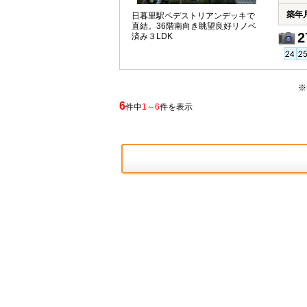
築年
日暮里駅ペデストリアンデッキで
直結。36階南向き眺望良好リノベ
2
済み３LDK
※
6
件中
1～6
件を表示