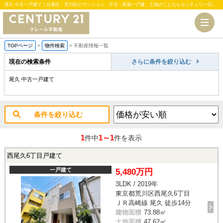
尾久 中古一戸建て｜台東区・荒川区のマンション、中古・新築一戸建、土地のことならセンチュリー21クレール不動産
TOPページ
>
物件検索
>
不動産情報一覧
現在の検索条件
さらに条件を絞り込む
尾久 中古一戸建て
条件を絞り込む
1
1～1
件中
件を表示
西尾久6丁目戸建て
一戸建て
5,480万円
3LDK / 2019年
東京都荒川区西尾久6丁目
ＪＲ高崎線 尾久 徒歩14分
建物面積
73.88㎡
土地面積
47.62㎡