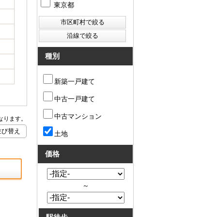
東京都
種別
新築一戸建て
中古一戸建て
中古マンション
なります。
土地
価格
～