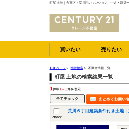
町屋 土地｜台東区・荒川区のマンション、中古・新築
買いたい
売りたい
TOPページ
>
物件検索
>
不動産情報一覧
町屋 土地の検索結果一覧
1
件中
1～1
件を表示
荒川６丁目建築条件付き土地｜荒川
check
土地