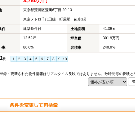
3,780万円
東京都荒川区荒川6丁目 20-13
地
東京メトロ千代田線 町屋駅 徒歩3分
建築条件付
41.39㎡
条件
土地面積
12.52坪
301.9万円
坪単価
80.0%
240.0%
い率
容積率
0
枚
登録・更新された物件情報はリアルタイム反映ではありません。数時間毎の反映と