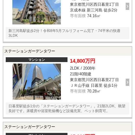
東京都荒川区西日暮里1丁目
京成本線 新三河島 徒歩2分
専有面積
74.16㎡
新三河島駅徒歩2分！令和8年5月フルリフォーム完了・74平米の快適
3LDK
ステーションガーデンタワー
マンション
14,800万円
2LDK / 2008年
21階/40階建
東京都荒川区西日暮里2丁目
ＪＲ山手線 日暮里 徒歩1分
専有面積
70.28㎡
日暮里駅徒歩1分の「ステーションガーデンタワー」。21階2LDK、眺望
良好です。床暖房や浴室乾燥機など設備充実、ペット飼育可。
ステーションガーデンタワー