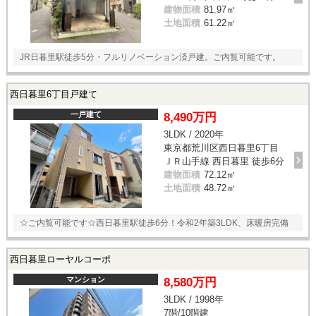
建物面積
81.97㎡
土地面積
61.22㎡
JR日暮里駅徒歩5分・フルリノベーション済戸建。ご内覧可能です。
西日暮里6丁目戸建て
一戸建て
8,490万円
3LDK / 2020年
東京都荒川区西日暮里6丁目
ＪＲ山手線 西日暮里 徒歩6分
建物面積
72.12㎡
土地面積
48.72㎡
☆ご内覧可能です☆西日暮里駅徒歩6分！令和2年築3LDK、床暖房完備
西日暮里ローヤルコーポ
マンション
8,580万円
3LDK / 1998年
7階/10階建