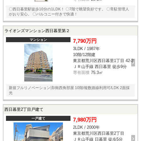
〇西日暮里駅徒歩10分の1LDK！ 〇7階で眺望良好です。 〇常駐管理人
がおり安心。 〇バルコニー付きで快適！
ライオンズマンション西日暮里第２
マンション
7,790万円
3LDK / 1987年
10階/12階建
東京都荒川区西日暮里1丁目 42-2
ＪＲ山手線 西日暮里 徒歩9分
専有面積
75.3㎡
新規フルリノベーション済/南西角部屋 10階/複数路線利用可/LDK 2面採
光
西日暮里2丁目戸建て
一戸建て
7,980万円
2LDK / 2000年
東京都荒川区西日暮里2丁目
ＪＲ山手線 日暮里 徒歩5分