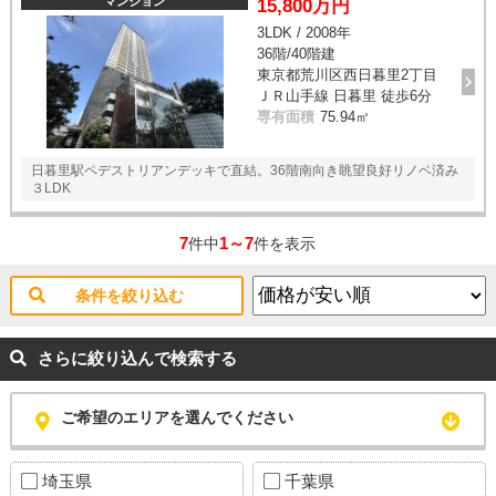
マンション
15,800万円
3LDK / 2008年
36階/40階建
東京都荒川区西日暮里2丁目
ＪＲ山手線 日暮里 徒歩6分
専有面積
75.94㎡
日暮里駅ペデストリアンデッキで直結。36階南向き眺望良好リノベ済み
３LDK
7
1～7
件中
件を表示
条件を絞り込む
さらに絞り込んで検索する
ご希望のエリアを選んでください
埼玉県
千葉県