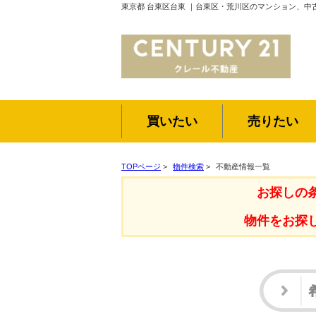
東京都 台東区台東 ｜台東区・荒川区のマンション、中
買いたい
売りたい
TOPページ
>
物件検索
>
不動産情報一覧
お探しの
物件をお探