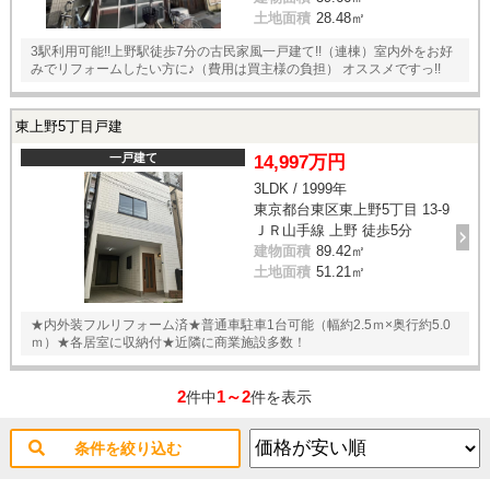
土地面積
28.48㎡
3駅利用可能!!上野駅徒歩7分の古民家風一戸建て!!（連棟）室内外をお好
みでリフォームしたい方に♪（費用は買主様の負担） オススメですっ!!
東上野5丁目戸建
一戸建て
14,997万円
3LDK / 1999年
東京都台東区東上野5丁目 13-9
ＪＲ山手線 上野 徒歩5分
建物面積
89.42㎡
土地面積
51.21㎡
★内外装フルリフォーム済★普通車駐車1台可能（幅約2.5ｍ×奥行約5.0
ｍ）★各居室に収納付★近隣に商業施設多数！
2
1～2
件中
件を表示
条件を絞り込む