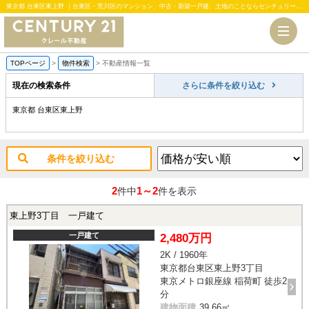
東京都 台東区東上野 ｜台東区・荒川区のマンション、中古・新築一戸建、土地のことならセンチュリー21クレール不動産
TOPページ
>
物件検索
>
不動産情報一覧
現在の検索条件
さらに条件を絞り込む
東京都 台東区東上野
条件を絞り込む
2
1～2
件中
件を表示
東上野3丁目 一戸建て
一戸建て
2,480万円
2K / 1960年
東京都台東区東上野3丁目
東京メトロ銀座線 稲荷町 徒歩2
分
建物面積
39.66㎡