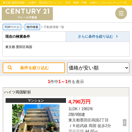
東京都 墨田区両国 ｜台東区・荒川区のマンション、中古・新築一戸建、土地のことならセンチュリー21クレール不動産
TOPページ
>
物件検索
>
不動産情報一覧
現在の検索条件
さらに条件を絞り込む
東京都 墨田区両国
条件を絞り込む
1
1～1
件中
件を表示
ハイツ両国駅前
マンション
4,790万円
1LDK / 1982年
2階/9階建
東京都墨田区両国2丁目
ＪＲ総武線 両国 徒歩2分
専有面積
44.65㎡