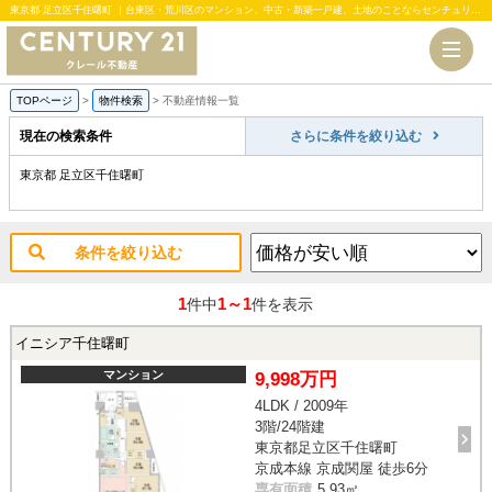
東京都 足立区千住曙町 ｜台東区・荒川区のマンション、中古・新築一戸建、土地のことならセンチュリー21クレール不動産
TOPページ
>
物件検索
>
不動産情報一覧
現在の検索条件
さらに条件を絞り込む
東京都 足立区千住曙町
条件を絞り込む
1
1～1
件中
件を表示
イニシア千住曙町
マンション
9,998万円
4LDK / 2009年
3階/24階建
東京都足立区千住曙町
京成本線 京成関屋 徒歩6分
専有面積
5.93㎡