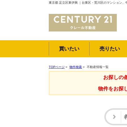
東京都 足立区東伊興 ｜台東区・荒川区のマンション、
買いたい
売りたい
TOPページ
>
物件検索
>
不動産情報一覧
お探しの
物件をお探