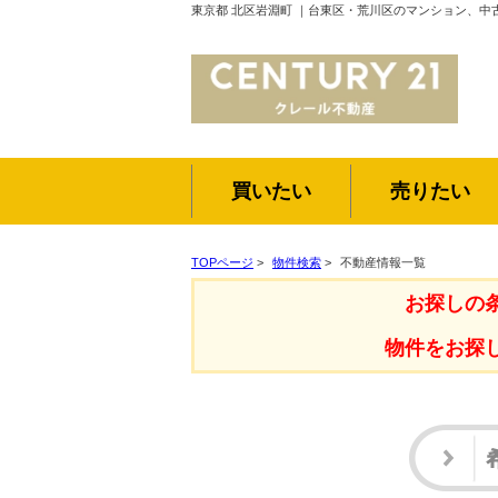
東京都 北区岩淵町 ｜台東区・荒川区のマンション、中
買いたい
売りたい
TOPページ
>
物件検索
>
不動産情報一覧
お探しの
物件をお探