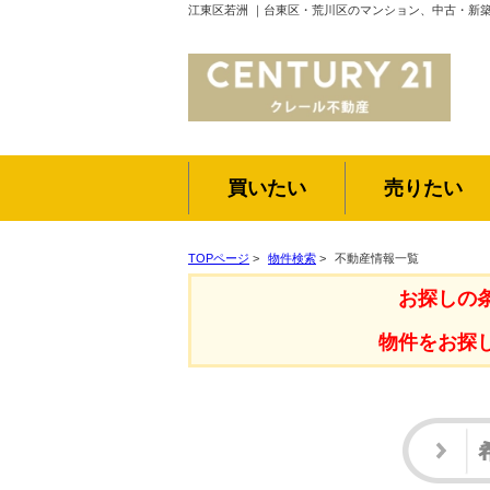
江東区若洲 ｜台東区・荒川区のマンション、中古・新
買いたい
売りたい
TOPページ
>
物件検索
>
不動産情報一覧
お探しの
物件をお探