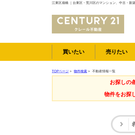
江東区扇橋 ｜台東区・荒川区のマンション、中古・新
買いたい
売りたい
TOPページ
>
物件検索
>
不動産情報一覧
お探しの
物件をお探