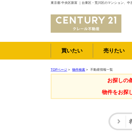
東京都 中央区新富 ｜台東区・荒川区のマンション、中
買いたい
売りたい
TOPページ
>
物件検索
>
不動産情報一覧
お探しの
物件をお探