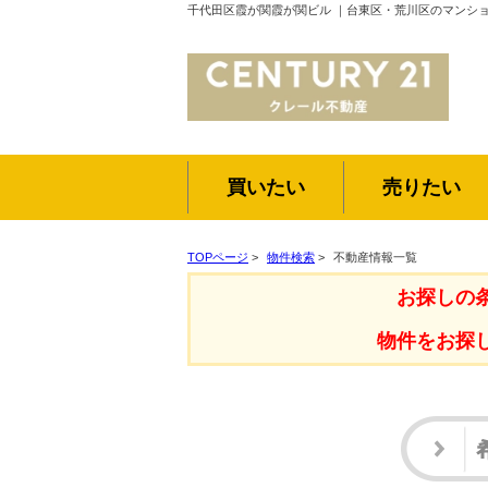
千代田区霞が関霞が関ビル ｜台東区・荒川区のマンシ
買いたい
売りたい
TOPページ
>
物件検索
>
不動産情報一覧
お探しの
物件をお探