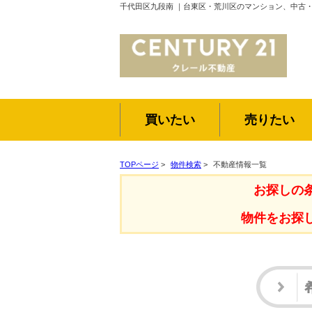
千代田区九段南 ｜台東区・荒川区のマンション、中古
買いたい
売りたい
TOPページ
>
物件検索
>
不動産情報一覧
お探しの
物件をお探