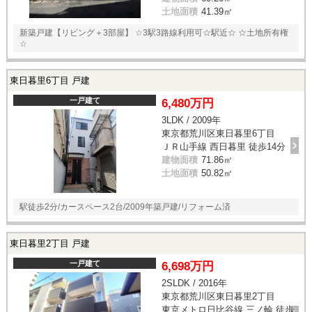
土地面積
41.39㎡
新築戸建【リビング＋3部屋】 ☆3駅3路線利用可☆駅近☆ ☆土地所有権
☆
東日暮里6丁目 戸建
一戸建て
6,480万円
3LDK / 2009年
東京都荒川区東日暮里6丁目
ＪＲ山手線 西日暮里 徒歩14分
建物面積
71.86㎡
土地面積
50.82㎡
駅徒歩2分/カースペース2台/2009年築戸建/リフォーム済
東日暮里2丁目 戸建
一戸建て
6,698万円
2SLDK / 2016年
東京都荒川区東日暮里2丁目
東京メトロ日比谷線 三ノ輪 徒歩