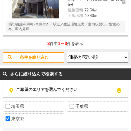
5分
建物面積
72.54㎡
土地面積
40.40㎡
3駅3路線利用可×車庫付き／駅近／生活環境充実／室内状態〇／空室の
為、即内見可
3
1～3
件中
件を表示
条件を絞り込む
さらに絞り込んで検索する
ご希望のエリアを選んでください
埼玉県
千葉県
東京都