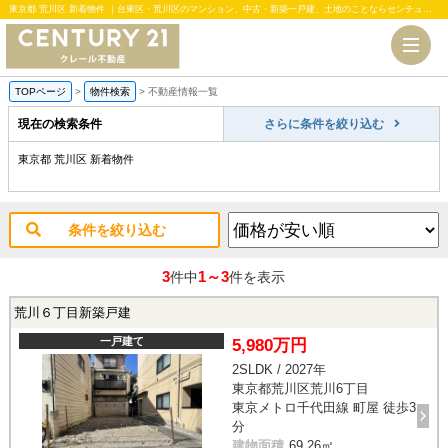
東京都 荒川区 新着物件 ｜台東区・荒川区のマンション、中古・新築一戸建、土地のことならセンチュリー21クレール不動産
TOPページ
>
物件検索
>
不動産情報一覧
現在の検索条件
さらに条件を絞り込む
東京都 荒川区 新着物件
条件を絞り込む
3
1～3
件中
件を表示
荒川６丁目新築戸建
一戸建て
5,980万円
2SLDK / 2027年
東京都荒川区荒川6丁目
東京メトロ千代田線 町屋 徒歩3
分
建物面積
69.26㎡