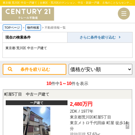
東京都 荒川区 中古一戸建て｜台東区・荒川区のマンション、中古・新築一戸建、土地のことならセンチュリー21クレール不動産
TOPページ
>
物件検索
>
不動産情報一覧
現在の検索条件
さらに条件を絞り込む
東京都 荒川区 中古一戸建て
条件を絞り込む
10
1～10
件中
件を表示
町屋5丁目 中古一戸建て
一戸建て
2,480万円
2DK / 1977年
東京都荒川区町屋5丁目
東京メトロ千代田線 町屋 徒歩14
分
建物面積
57.63㎡