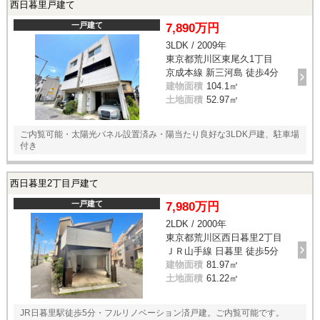
西日暮里戸建て
一戸建て
7,890万円
3LDK / 2009年
東京都荒川区東尾久1丁目
京成本線 新三河島 徒歩4分
建物面積
104.1㎡
土地面積
52.97㎡
ご内覧可能・太陽光パネル設置済み・陽当たり良好な3LDK戸建、駐車場
付き
西日暮里2丁目戸建て
一戸建て
7,980万円
2LDK / 2000年
東京都荒川区西日暮里2丁目
ＪＲ山手線 日暮里 徒歩5分
建物面積
81.97㎡
土地面積
61.22㎡
JR日暮里駅徒歩5分・フルリノベーション済戸建。ご内覧可能です。