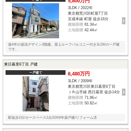
5,800万円
3LDK / 2022年
東京都荒川区町屋7丁目
京成本線 町屋 徒歩16分
建物面積
81.34㎡
土地面積
42.44㎡
築4年の築浅デザイン3階建。屋上ルーフバルコニー付き3LDKの一戸建
です。
東日暮里6丁目 戸建
一戸建て
6,480万円
3LDK / 2009年
東京都荒川区東日暮里6丁目
ＪＲ山手線 西日暮里 徒歩14分
建物面積
71.86㎡
土地面積
50.82㎡
駅徒歩2分/カースペース2台/2009年築戸建/リフォーム済