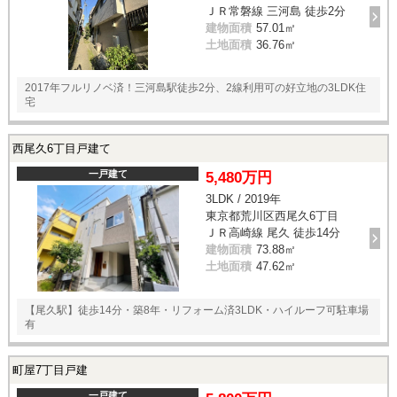
ＪＲ常磐線 三河島 徒歩2分
建物面積
57.01㎡
土地面積
36.76㎡
2017年フルリノベ済！三河島駅徒歩2分、2線利用可の好立地の3LDK住
宅
西尾久6丁目戸建て
一戸建て
5,480万円
3LDK / 2019年
東京都荒川区西尾久6丁目
ＪＲ高崎線 尾久 徒歩14分
建物面積
73.88㎡
土地面積
47.62㎡
【尾久駅】徒歩14分・築8年・リフォーム済3LDK・ハイルーフ可駐車場
有
町屋7丁目戸建
一戸建て