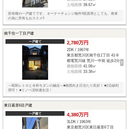
土地面積
39.67㎡
所有権の一戸建てです。 オーナーチェンジ物件!!投資用としても、将来
の為に所有もおススメ!!
南千住一丁目戸建
一戸建て
2,780万円
2DK / 1967年
東京都荒川区南千住1丁目 41-9
都電荒川線 荒川一中前 徒歩2分
建物面積
41.08㎡
土地面積
33.38㎡
～昭和レトロと令和モダンの融合～■南西向き日当たり良好！ ■2沿線利
用可！ ■リノベ済快適生活！
東日暮里6目戸建
一戸建て
4,380万円
3LDK / 1963年
東京都荒川区東日暮里6丁目