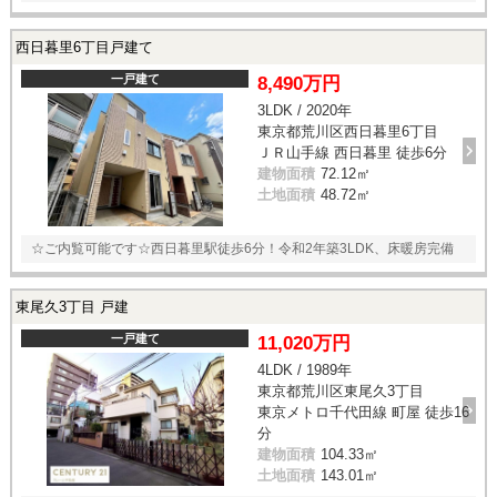
西日暮里6丁目戸建て
一戸建て
8,490万円
3LDK / 2020年
東京都荒川区西日暮里6丁目
ＪＲ山手線 西日暮里 徒歩6分
建物面積
72.12㎡
土地面積
48.72㎡
☆ご内覧可能です☆西日暮里駅徒歩6分！令和2年築3LDK、床暖房完備
東尾久3丁目 戸建
一戸建て
11,020万円
4LDK / 1989年
東京都荒川区東尾久3丁目
東京メトロ千代田線 町屋 徒歩16
分
建物面積
104.33㎡
土地面積
143.01㎡