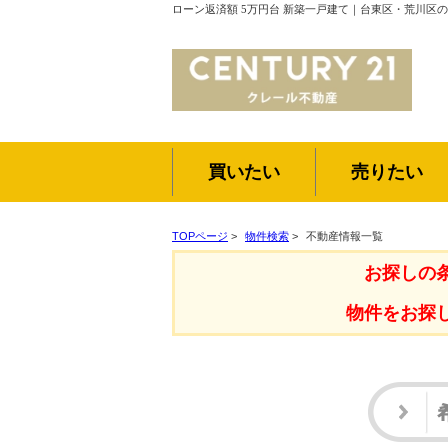
ローン返済額 5万円台 新築一戸建て｜台東区・荒川区
買いたい
売りたい
TOPページ
>
物件検索
>
不動産情報一覧
お探しの
物件をお探