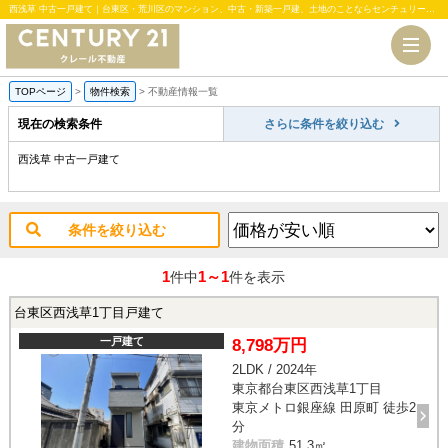
西浅草 中古一戸建て｜台東区・荒川区のマンション、中古・新築一戸建、土地のことならセンチュリー21クレール不動産
TOPページ
>
物件検索
>
不動産情報一覧
現在の検索条件
さらに条件を絞り込む
西浅草 中古一戸建て
条件を絞り込む
1
1～1
件中
件を表示
台東区西浅草1丁目戸建て
一戸建て
8,798万円
2LDK / 2024年
東京都台東区西浅草1丁目
東京メトロ銀座線 田原町 徒歩2
分
建物面積
51.3㎡