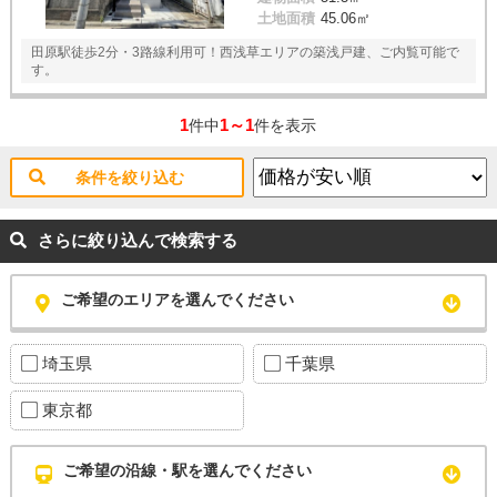
土地面積
45.06㎡
田原駅徒歩2分・3路線利用可！西浅草エリアの築浅戸建、ご内覧可能で
す。
1
1～1
件中
件を表示
条件を絞り込む
さらに絞り込んで検索する
ご希望のエリアを選んでください
埼玉県
千葉県
東京都
ご希望の沿線・駅を選んでください